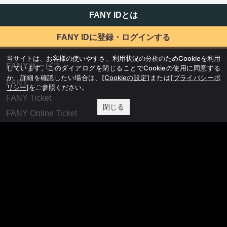
FANY IDとは
FANY IDに登録・ログインする
当サイトは、お客様の使いやすさ、利用状況の分析のためCookieを利用
FANYサービス
しています。このダイアログを閉じることでCookieの使用に同意する
か、詳細を確認したい場合は、
[Cookieの設定]
または
[プライバシーポ
FANY
リシー]
をご参照ください。
FANY Ticket
閉じる
FANY Online Ticket
FANY Channel
FANY Crowdfunding
FANY Mall
FANY Commu
法務・規約
プライバシーポリシー