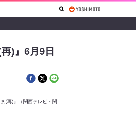
Search Form
Search
再)』6月9日
んま(再)』（関西テレビ・関