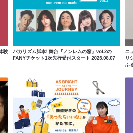
体験
バカリズム脚本! 舞台『ノンレムの窓』vol.2の
ニ
FANYチケット1次先行受付スタート
2026.08.07
リ
ふ