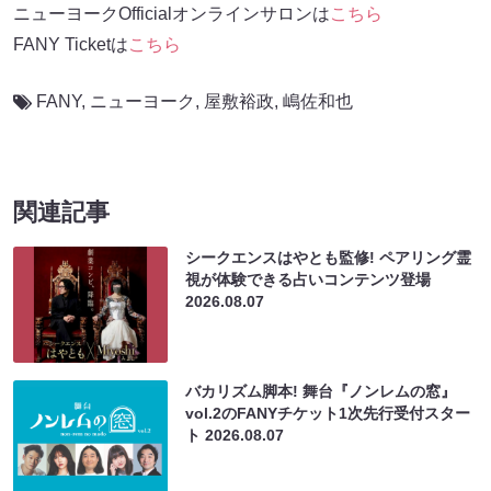
ニューヨークOfficialオンラインサロンは
こちら
FANY Ticketは
こちら
FANY
,
ニューヨーク
,
屋敷裕政
,
嶋佐和也
関連記事
シークエンスはやとも監修! ペアリング霊
視が体験できる占いコンテンツ登場
2026.08.07
バカリズム脚本! 舞台『ノンレムの窓』
vol.2のFANYチケット1次先行受付スター
ト
2026.08.07