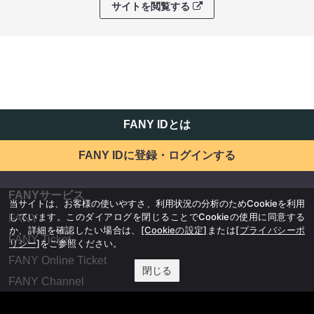
サイトを閲覧する
FANY IDとは
FANY IDに登録・ログインする
FANYサービス
当サイトは、お客様の使いやすさ、利用状況の分析のためCookieを利用
しています。このダイアログを閉じることでCookieの使用に同意する
FANY
か、詳細を確認したい場合は、
[Cookieの設定]
または
[プライバシーポ
FANY Ticket
リシー]
をご参照ください。
FANY Online Ticket
閉じる
FANY Channel
FANY Crowdfunding