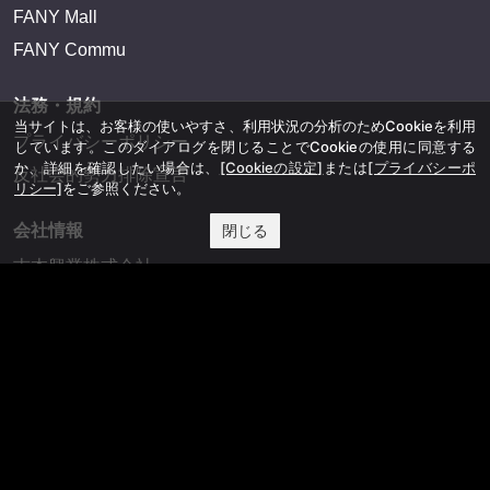
FANY Mall
FANY Commu
法務・規約
当サイトは、お客様の使いやすさ、利用状況の分析のためCookieを利用
プライバシーポリシー
しています。このダイアログを閉じることでCookieの使用に同意する
か、詳細を確認したい場合は、
[Cookieの設定]
または
[プライバシーポ
反社会的勢力排除宣言
リシー]
をご参照ください。
閉じる
会社情報
吉本興業株式会社
お問い合わせ
その他
よしもとニュースセンターアーカイブ
©YOSHIMOTO KOGYO, All Rights Reserved.