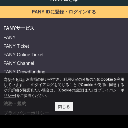
FANY IDに登録・ログインする
FANYサービス
FANY
FANY Ticket
FANY Online Ticket
FANY Channel
FANY Crowdfunding
当サイトは、お客様の使いやすさ、利用状況の分析のためCookieを利用
FANY Mall
しています。このダイアログを閉じることでCookieの使用に同意する
FANY Commu
か、詳細を確認したい場合は、
[Cookieの設定]
または
[プライバシーポ
リシー]
をご参照ください。
法務・規約
閉じる
プライバシーポリシー
反社会的勢力排除宣言