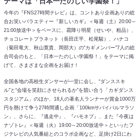
テーマは「日本一たのしい学園祭！」
今年の『FNS27時間テレビ』は、コントあり企画ありの総
合お笑いバラエティー『新しいカギ』＜毎週（土）20:00～
21:00放送中＞をベースに、霜降り明星（せいや、粗品）、
チョコレートプラネット（長田庄平、松尾駿）、ハナコ
（菊田竜大、秋山寛貴、岡部大）の“カギメンバー”7人の総
合司会のもと、「日本一たのしい学園祭！」をテーマに掲
げて、さまざまな企画をお届け！
全国各地の高校生ダンサーが一堂に会し、“ダンススキ
ル”と“会場を笑顔にさせられるか”を競い合う「カギダンス
スタジアム」のほか、18人の著名人ランナーが賞金1000万
円を懸けて争う27時間通し企画「100kmサバイバルマラソ
ン」、さらに、『逃走中』、『ハモネプ』、また『今夜は
ナゾトレ』＜毎週（火）19:00～20:00放送中＞といったフ
ジテレビの人気番組とのコラボ企画など、足掛け2日にわ