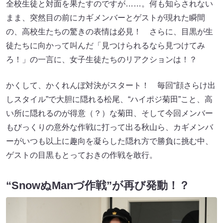
全校生徒と対面を果たすのですが……。何も知らされない
まま、突然目の前にカギメンバーとゲストが現れた瞬間
の、高校生たちの驚きの表情は必見！ さらに、目黒が生
徒たちに向かって叫んだ「見つけられるなら見つけてみ
ろ！」の一言に、女子生徒たちのリアクションは！？
かくして、かくれんぼ対決がスタート！ 毎回“顔さらけ出
しスタイル”で大胆に隠れる松尾、“ハイポジ菊田”こと、高
い所に隠れるのが得意（？）な菊田、そして今回メンバー
もびっくりの意外な作戦に打って出る秋山ら、カギメンバ
ーがいつも以上に趣向を凝らした隠れ方で勝負に挑む中、
ゲストの目黒もとっておきの作戦を敢行。
“SnowぬManづ作戦”が再び発動！？