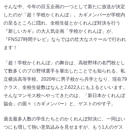
そんな中、今年の目玉企画の一つとして新たに放送が決定
したのが「超！学校かくれんぼ」。カギメンバーが学校内
の至るところに隠れ、全校生徒とかくれんぼ対決を行う
『新しいカギ』の大人気企画「学校かくれんぼ」が、
『FNS27時間テレビ』ならではの壮大なスケールで行われ
ます！
「超！学校かくれんぼ」の舞台は、高校野球の名門校とし
て数多くのプロ野球選手を輩出したことでも知られる、私
立横浜高等学校。2020年に男子校から共学となり、現在79
クラス、全校生徒数はなんと2,622人にも上るといいます。
そんなマンモス校へやってきたのは、「新日本かくれんぼ
協会」の面々（カギメンバー）と、ゲストのやす子。
過去最多人数の学生たちとのかくれんぼ対決に、一同はい
つにも増して熱い意気込みを見せますが、もう1人のゲス