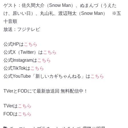
ゲスト：佐久間大介（Snow Man）、ぬまんづ（うえた
け、原いい日）、丸山礼、渡辺翔太（Snow Man） ※五
十音順
放送：フジテレビ
公式HPは
こちら
公式X（Twitter）は
こちら
公式Instagramは
こちら
公式TikTokは
こちら
公式YouTube「新しいカギちゃんねる」は
こちら
TVerとFODにて最新放送回 無料配信中！
TVerは
こちら
FODは
こちら