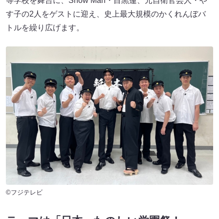
等学校を舞台に、Snow Man・目黒蓮、元自衛官芸人・や
す子の2人をゲストに迎え、史上最大規模のかくれんぼバ
トルを繰り広げます。
©フジテレビ