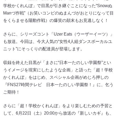
学校かくれんぼ」で目黒が引き継ぐことになった“Snowぬ
Manづ作戦”（お笑いコンビのぬまんづがおとりになって目
をくらませる陽動作戦）の爆笑の顛末もお見逃しなく！
さらに、シリーズコント「Uzer Eats（ウーザーイーツ）」
も放送。今回は、今大人気の“女性4人組ダンスボーカルユ
ニット”にそっくりの配達員が登場します。
収録を終えた目黒が「まさに“日本一たのしい学園祭”とい
うイメージを現実にしたような企画」と語った「超！学校
かくれんぼ」をはじめ、スペシャル企画がめじろ押しの
『FNS27時間テレビ 日本一たのしい学園祭！』に、乞う
ご期待！
さらに「超！学校かくれんぼ」をより楽しむための予習と
して、6月22日（土）20:00から放送の『新しいカギ』も、