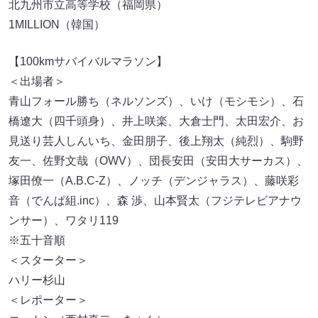
北九州市立高等学校（福岡県）
1MILLION（韓国）
【100kmサバイバルマラソン】
＜出場者＞
青山フォール勝ち（ネルソンズ）、いけ（モシモシ）、石
橋遼大（四千頭身）、井上咲楽、大倉士門、太田宏介、お
見送り芸人しんいち、金田朋子、後上翔太（純烈）、駒野
友一、佐野文哉（OWV）、団長安田（安田大サーカス）、
塚田僚一（A.B.C-Z）、ノッチ（デンジャラス）、藤咲彩
音（でんぱ組.inc）、森 渉、山本賢太（フジテレビアナウ
ンサー）、ワタリ119
※五十音順
＜スターター＞
ハリー杉山
＜レポーター＞