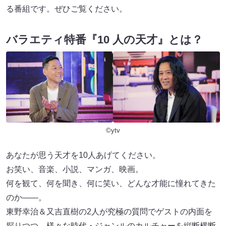
る番組です。ぜひご覧ください。
バラエティ特番『10 人の天才』とは？
©ytv
あなたが思う天才を10人あげてください。
お笑い、音楽、小説、マンガ、映画。
何を観て、何を聞き、何に笑い、どんな才能に憧れてきた
のか――。
東野幸治＆又吉直樹の2人が究極の質問でゲストの内面を
探りつつ、様々な時代・ジャンルのカルチャーを縦断横断