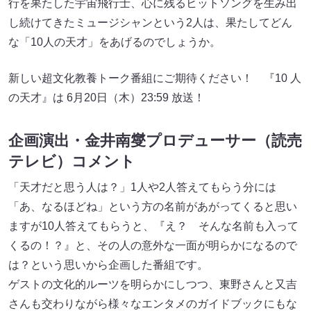
行を果たした宇宙飛行士、心に残るヒットソングを生み出
し続けてきたミュージシャンという2人は、果たしてどん
な「10人の天才」をあげるのでしょうか。
新しい超文化教養トーク番組にご期待ください！ 『10 人
の天才』は 6月20日（木）23:59 放送！
企画演出・金井南燮プロデューサー（読売
テレビ）コメント
「天才だと思う人は？」1人や2人答えてもらう分には
「あ、なるほどね」という方の名前があがってくると思い
ますが10人答えてもらうと、『え？ そんな名前も入って
くるの！？』と、その人の意外な一面が明らかになるので
は？という思いから企画した番組です。
ゲストの文化的ルーツを明らかにしつつ、東野さんと又吉
さんも交わりながら様々なエンタメのガイドブックにもな