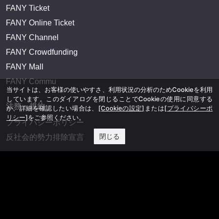
FANY Ticket
FANY Online Ticket
FANY Channel
FANY Crowdfunding
FANY Mall
FANY Commu
当サイトは、お客様の使いやすさ、利用状況の分析のためCookieを利用
しています。このダイアログを閉じることでCookieの使用に同意する
法務・規約
か、詳細を確認したい場合は、
[Cookieの設定]
または
[プライバシーポ
リシー]
をご参照ください。
プライバシーポリシー
閉じる
反社会的勢力排除宣言
会社情報
吉本興業株式会社
お問い合わせ
その他