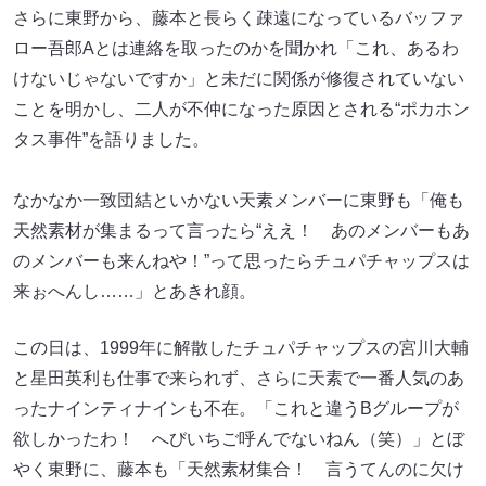
さらに東野から、藤本と長らく疎遠になっているバッファ
ロー吾郎Aとは連絡を取ったのかを聞かれ「これ、あるわ
けないじゃないですか」と未だに関係が修復されていない
ことを明かし、二人が不仲になった原因とされる“ポカホン
タス事件”を語りました。
なかなか一致団結といかない天素メンバーに東野も「俺も
天然素材が集まるって言ったら“ええ！ あのメンバーもあ
のメンバーも来んねや！”って思ったらチュパチャップスは
来ぉへんし……」とあきれ顔。
この日は、1999年に解散したチュパチャップスの宮川大輔
と星田英利も仕事で来られず、さらに天素で一番人気のあ
ったナインティナインも不在。「これと違うBグループが
欲しかったわ！ へびいちご呼んでないねん（笑）」とぼ
やく東野に、藤本も「天然素材集合！ 言うてんのに欠け