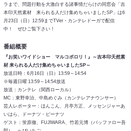
ラまで、問題行動を大激白する諸事情だらけの同窓会「吉
本印天然素材 来られる人だけ集めちゃいましたSP」は6
月23日（日）12:59までTVer・カンテレドーガで配信
中！ ぜひご覧下さい！
番組概要
『お笑いワイドショー マルコポロリ！』～吉本印天然素
材 来られる人だけ集めちゃいましたSP～
放送日時：6月16日（日）13:59～14:54
※毎週日曜 13:59～14:54放送
放送：カンテレ（関西ローカル）
MC：東野幸治、中島めぐみ（カンテレアナウンサー）
芸人レポーター：ほんこん、月亭方正、メッセンジャーあ
いはら、ドーナツ・ピーナツ
ゲスト：蛍原徹、FUJIWARA、竹若元博（バッファロー吾
郎）、へびいちご