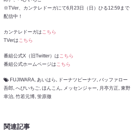
※TVer、カンテレドーガにて6月23日（日）ひる12:59まで
配信中！
カンテレドーガは
こちら
TVerは
こちら
番組公式X（旧Twitter）は
こちら
番組公式ホームページは
こちら
FUJIWARA
,
あいはら
,
ドーナツピーナツ
,
バッファロー
吾郎
,
へびいちご
,
ほんこん
,
メッセンジャー
,
月亭方正
,
東野
幸治
,
竹若元博
,
蛍原徹
関連記事