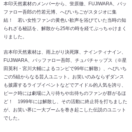
本印天然素材のメンバーから、蛍原徹、FUJIWARA、バッ
ファロー吾郎の竹若元博、へびいちごがスタジオに集
結！ 若い女性ファンの黄色い歓声を浴びていた当時の知
られざる秘話を、解散から25年の時を経てぶっちゃけまく
りました。
吉本印天然素材は、雨上がり決死隊、ナインティナイン、
FUJIWARA、バッファロー吾郎、チュパチャップス（※星
田英利・宮川大輔によるコンビで99年に解散）、へびいち
ごの5組からなる芸人ユニット。お笑いのみならずダンス
も披露するライブイベントなどでアイドル的人気を誇り、
ピーク時には劇場に入り待ちや出待ちのファンが群がるほ
ど！ 1999年には解散し、その活動に終止符を打ちました
が、お笑い界に一大ブームを巻き起こした伝説のユニット
でした。