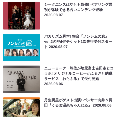
シークエンスはやとも監修! ペアリング霊
視が体験できる占いコンテンツ登場
2026.08.07
バカリズム脚本! 舞台『ノンレムの窓』
vol.2のFANYチケット1次先行受付スター
ト
2026.08.07
ニューヨーク・嶋佐が地元富士吉田市とコ
ラボ! オリジナルコーヒーがふるさと納税
サービス「わらふる」で受付開始
2026.08.06
丹生明里がゲスト出演! パンサー向井＆長
田『くるま温泉ちゃんねる』
2026.08.06