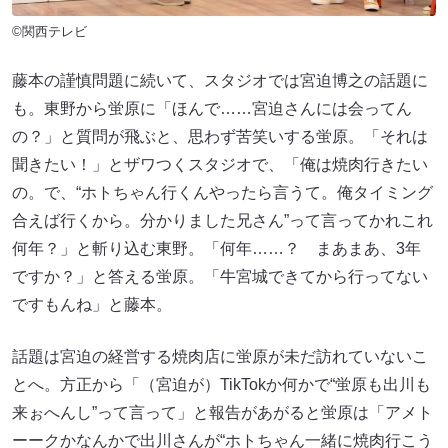
©関西テレビ
藤本の謹慎問題に続いて、スタジオでは宮迫博之の話題に
も。東野から蛍原に「ほんで……宮迫さんには会ってん
の？」と質問が飛ぶと、思わず苦笑いする蛍原。「それは
聞きたい！」とザワつくスタジオで、「俺は焼肉行きたい
の。で、“ホトちゃん行くんやったら言うて。俺タイミング
合えば行くから。分かりました兄さん”って言ってかれこれ
何年？」と斬り込む東野。「何年……？ まあまあ、3年
ですか？」と答える蛍原。「牛宮城できてから行ってない
ですもんね」と藤本。
話題は宮迫の経営する焼肉店に蛍原が未だ訪れていないこ
とへ。方正から「（宮迫が）TikTokか何かで“蛍原も出川も
来ぉへんし”って言って」と報告があがると蛍原は「アメト
ーークかなんかで出川さんが“ホトちゃん一緒に焼肉行こう