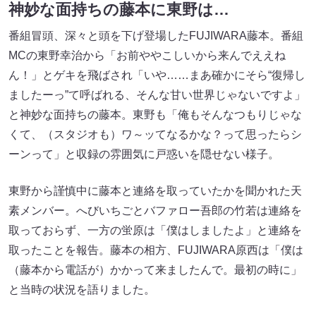
神妙な面持ちの藤本に東野は…
番組冒頭、深々と頭を下げ登場したFUJIWARA藤本。番組
MCの東野幸治から「お前ややこしいから来んでええね
ん！」とゲキを飛ばされ「いや……まあ確かにそら“復帰し
ましたーっ”て呼ばれる、そんな甘い世界じゃないですよ」
と神妙な面持ちの藤本。東野も「俺もそんなつもりじゃな
くて、（スタジオも）ワ～ッてなるかな？って思ったらシ
ーンって」と収録の雰囲気に戸惑いを隠せない様子。
東野から謹慎中に藤本と連絡を取っていたかを聞かれた天
素メンバー。へびいちごとバファロー吾郎の竹若は連絡を
取っておらず、一方の蛍原は「僕はしましたよ」と連絡を
取ったことを報告。藤本の相方、FUJIWARA原西は「僕は
（藤本から電話が）かかって来ましたんで。最初の時に」
と当時の状況を語りました。