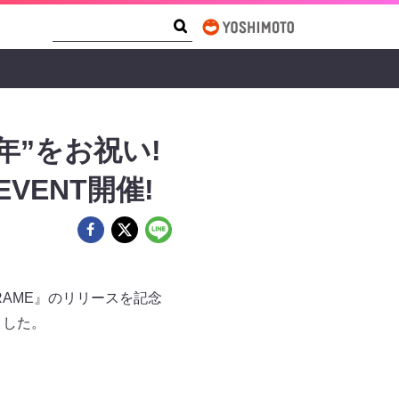
Search Form
Search
年”をお祝い!
 EVENT開催!
RAME』のリリースを記念
しました。