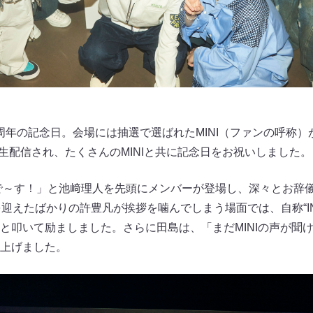
成3周年の記念日。会場には抽選で選ばれたMINI（ファンの呼称
ouTubeでも生配信され、たくさんのMINIと共に記念日をお祝いしました。
Iで～す！」と池﨑理人を先頭にメンバーが登場し、深々とお辞
を迎えたばかりの許豊凡が挨拶を噛んでしまう場面では、自称“IN
と叩いて励ましました。さらに田島は、「まだMINIの声が聞
上げました。