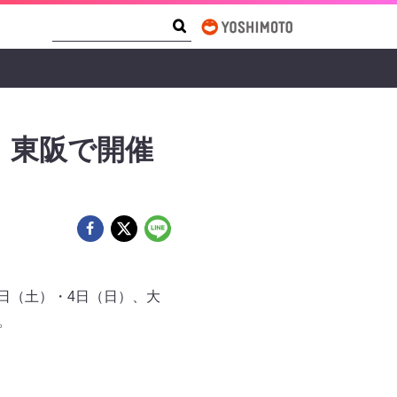
Search Form
Search
』東阪で開催
3日（土）・4日（日）、大
。