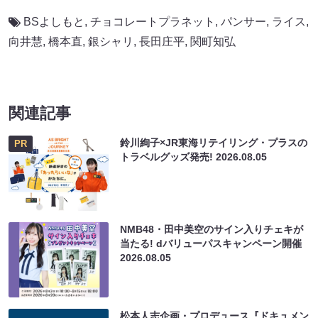
BSよしもと
,
チョコレートプラネット
,
パンサー
,
ライス
,
向井慧
,
橋本直
,
銀シャリ
,
長田庄平
,
関町知弘
関連記事
鈴川絢子×JR東海リテイリング・プラスの
PR
トラベルグッズ発売!
2026.08.05
NMB48・田中美空のサイン入りチェキが
当たる! dバリューパスキャンペーン開催
2026.08.05
松本人志企画・プロデュース『ドキュメン