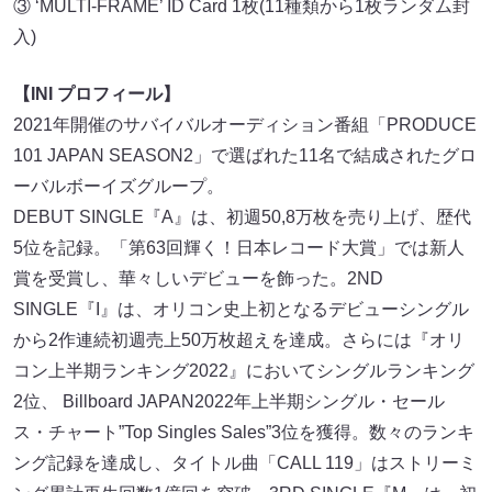
③ ‘MULTI-FRAME’ ID Card 1枚(11種類から1枚ランダム封
入)
【INI プロフィール】
2021年開催のサバイバルオーディション番組「PRODUCE
101 JAPAN SEASON2」で選ばれた11名で結成されたグロ
ーバルボーイズグループ。
DEBUT SINGLE『A』は、初週50,8万枚を売り上げ、歴代
5位を記録。「第63回輝く！日本レコード大賞」では新人
賞を受賞し、華々しいデビューを飾った。2ND
SINGLE『I』は、オリコン史上初となるデビューシングル
から2作連続初週売上50万枚超えを達成。さらには『オリ
コン上半期ランキング2022』においてシングルランキング
2位、 Billboard JAPAN2022年上半期シングル・セール
ス・チャート”Top Singles Sales”3位を獲得。数々のランキ
ング記録を達成し、タイトル曲「CALL 119」はストリーミ