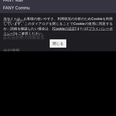
FANY Mall
FANY Commu
当サイトは、お客様の使いやすさ、利用状況の分析のためCookieを利用
法務・規約
しています。このダイアログを閉じることでCookieの使用に同意する
か、詳細を確認したい場合は、
[Cookieの設定]
または
[プライバシーポ
プライバシーポリシー
リシー]
をご参照ください。
反社会的勢力排除宣言
閉じる
会社情報
吉本興業株式会社
お問い合わせ
その他
よしもとニュースセンターアーカイブ
©YOSHIMOTO KOGYO, All Rights Reserved.