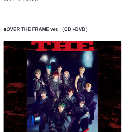
■OVER THE FRAME ver. （CD +DVD）