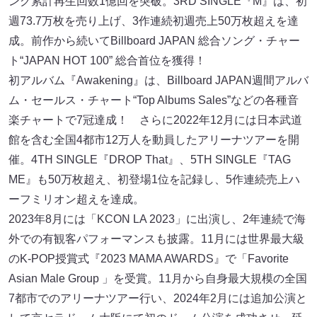
ング累計再生回数1億回を突破。3RD SINGLE『M』は、初
週73.7万枚を売り上げ、3作連続初週売上50万枚超えを達
成。前作から続いてBillboard JAPAN 総合ソング・チャー
ト“JAPAN HOT 100” 総合首位を獲得！
初アルバム『Awakening』は、Billboard JAPAN週間アルバ
ム・セールス・チャート“Top Albums Sales”などの各種音
楽チャートで7冠達成！ さらに2022年12月には日本武道
館を含む全国4都市12万人を動員したアリーナツアーを開
催。4TH SINGLE『DROP That』、5TH SINGLE『TAG
ME』も50万枚超え、初登場1位を記録し、5作連続売上ハ
ーフミリオン超えを達成。
2023年8月には「KCON LA 2023」に出演し、2年連続で海
外での有観客パフォーマンスも披露。11月には世界最大級
のK-POP授賞式『2023 MAMA AWARDS』で「Favorite
Asian Male Group 」を受賞。11月から自身最大規模の全国
7都市でのアリーナツアー行い、2024年2月には追加公演と