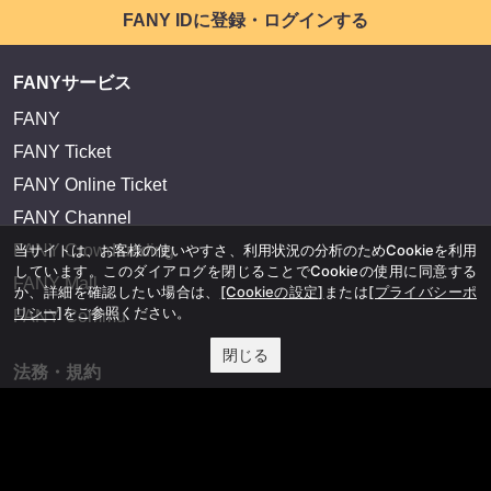
FANY IDに登録・ログインする
FANYサービス
FANY
FANY Ticket
FANY Online Ticket
FANY Channel
FANY Crowdfunding
当サイトは、お客様の使いやすさ、利用状況の分析のためCookieを利用
しています。このダイアログを閉じることでCookieの使用に同意する
FANY Mall
か、詳細を確認したい場合は、
[Cookieの設定]
または
[プライバシーポ
リシー]
をご参照ください。
FANY Commu
閉じる
法務・規約
プライバシーポリシー
反社会的勢力排除宣言