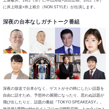
土屋敏男、19日（水）に中山秀征×吉田正樹、20日（木）
に井上咲楽×井上裕介（NON STYLE）が出演します。
深夜の台本なしガチトーク番組
深夜の放送で台本がなく、ゲストがその時にしたい話題を
自由に話すため、予想外の展開になったり、思わぬ話題が
飛び出したりと、話題の番組『TOKYO SPEAKEASY』。
放送後1週間radikoタイムフリーで聴取可能、トークパート