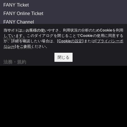
FANY Ticket
FANY Online Ticket
FANY Channel
当サイトは、お客様の使いやすさ、利用状況の分析のためCookieを利用
FANY Crowdfunding
しています。このダイアログを閉じることでCookieの使用に同意する
FANY Mall
か、詳細を確認したい場合は、
[Cookieの設定]
または
[プライバシーポ
リシー]
をご参照ください。
FANY Commu
閉じる
法務・規約
プライバシーポリシー
反社会的勢力排除宣言
会社情報
吉本興業株式会社
お問い合わせ
その他