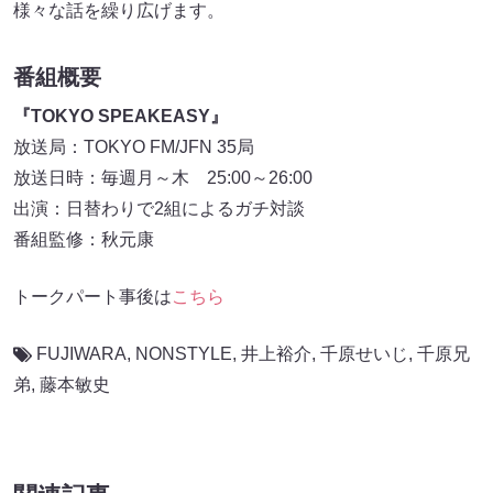
様々な話を繰り広げます。
番組概要
『TOKYO SPEAKEASY』
放送局：TOKYO FM/JFN 35局
放送日時：毎週月～木 25:00～26:00
出演：日替わりで2組によるガチ対談
番組監修：秋元康
トークパート事後は
こちら
FUJIWARA
,
NONSTYLE
,
井上裕介
,
千原せいじ
,
千原兄
弟
,
藤本敏史