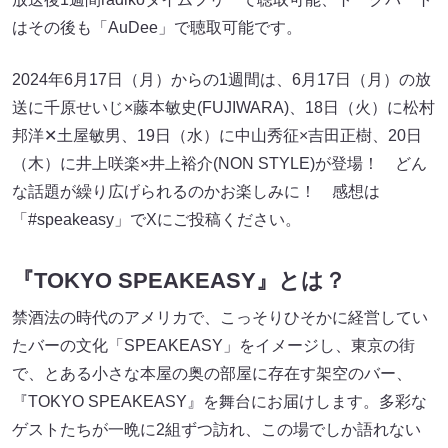
はその後も「AuDee」で聴取可能です。
2024年6月17日（月）からの1週間は、6月17日（月）の放
送に千原せいじ×藤本敏史(FUJIWARA)、18日（火）に松村
邦洋✕土屋敏男、19日（水）に中山秀征×吉田正樹、20日
（木）に井上咲楽×井上裕介(NON STYLE)が登場！ どん
な話題が繰り広げられるのかお楽しみに！ 感想は
「#speakeasy」でXにご投稿ください。
『TOKYO SPEAKEASY』とは？
禁酒法の時代のアメリカで、こっそりひそかに経営してい
たバーの文化「SPEAKEASY」をイメージし、東京の街
で、とある小さな本屋の奥の部屋に存在す架空のバー、
『TOKYO SPEAKEASY』を舞台にお届けします。多彩な
ゲストたちが一晩に2組ずつ訪れ、この場でしか語れない