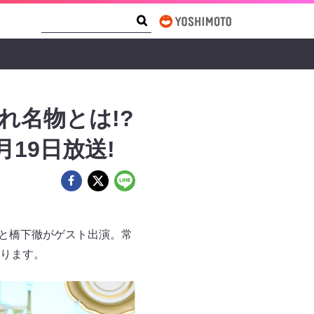
Search Form
Search
れ名物とは!?
19日放送!
香と橋下徹がゲスト出演。常
ります。