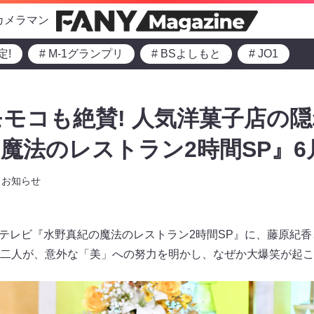
カメラマン
定!
# M-1グランプリ
# BSよしもと
# JO1
モコも絶賛! 人気洋菓子店の隠
魔法のレストラン2時間SP』6月
お知らせ
BSテレビ『水野真紀の魔法のレストラン2時間SP』に、藤原紀
二人が、意外な「美」への努力を明かし、なぜか大爆笑が起こ