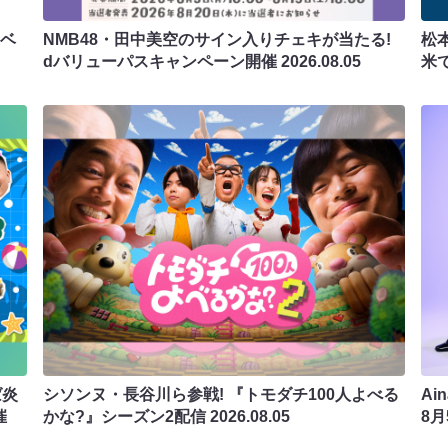
ラベ
NMB48・田中美空のサイン入りチェキが当たる!
松
dバリューパスキャンペーン開催
2026.08.05
米
ば炎
シソンヌ・長谷川ら参戦! 『トモダチ100人よべる
Ai
催
かな?』シーズン2配信
2026.08.05
8