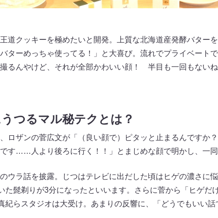
王道クッキーを極めたいと開発。上質な北海道産発酵バターを
バターめっちゃ使ってる！」と大喜び。流れでプライベートで
撮るんやけど、それが全部かわいい顔！ 半目も一回もないね
にうつるマル秘テクとは？
、ロザンの菅広文が「（良い顔で）ピタッと止まるんですか？
です……人より後ろに行く！！」とまじめな顔で明かし、一同
のウラ話を披露。じつはテレビに出だした頃はヒゲの濃さに悩
ていた髭剃りが3分になったといいます。さらに菅から「ヒゲだ
野真紀らスタジオは大受け。あまりの反響に、「どうでもいい話