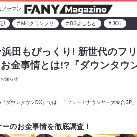
カメラマン
定!
# M-1グランプリ
# BSよしもと
# JO1
浜田もびっくり! 新世代のフ
お金事情とは!?『ダウンタウン
お知らせ
からの『ダウンタウンDX』では、「フリーアナウンサー大集合SP
サーのお金事情を徹底調査！