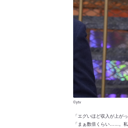
©ytv
「エグいほど収入が上がっ
「まぁ数倍くらい……。私