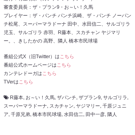
審査委員長：ザ・プラン9・お～い！久馬
プレイヤー：ザ・パンチ パンチ浜崎、ザ・パンチ ノーパン
チ松尾、スーパーマラドーナ 田中、水田信二、サルゴリラ
児玉、サルゴリラ 赤羽、R藤本、スカチャン ヤジマリ
ー。、きしたかの 高野、隣人 橋本市民球場
番組公式X（旧Twitter）は
こちら
番組公式ホームページは
こちら
カンテレドーガは
こちら
TVerは
こちら
R藤本
,
お～い！久馬
,
ザパンチ
,
ザプラン9
,
サルゴリラ
,
スーパーマラドーナ
,
スカチャン
,
ヤジマリー
,
千原ジュニ
ア
,
千原兄弟
,
橋本市民球場
,
水田信二
,
田中一彦
,
隣人