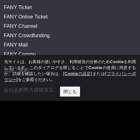
FANY Ticket
FANY Online Ticket
FANY Channel
FANY Crowdfunding
FANY Mall
FANY Commu
当サイトは、お客様の使いやすさ、利用状況の分析のためCookieを利用
しています。このダイアログを閉じることでCookieの使用に同意する
法務・規約
か、詳細を確認したい場合は、
[Cookieの設定]
または
[プライバシーポ
リシー]
をご参照ください。
プライバシーポリシー
反社会的勢力排除宣言
閉じる
会社情報
吉本興業株式会社
お問い合わせ