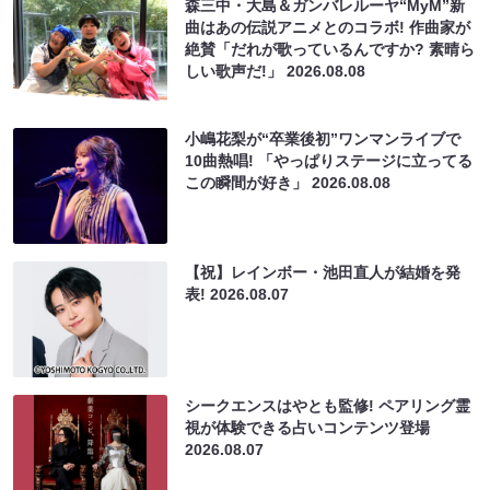
森三中・大島＆ガンバレルーヤ“MyM”新
曲はあの伝説アニメとのコラボ! 作曲家が
絶賛「だれが歌っているんですか? 素晴ら
しい歌声だ!」
2026.08.08
小嶋花梨が“卒業後初”ワンマンライブで
10曲熱唱! 「やっぱりステージに立ってる
この瞬間が好き」
2026.08.08
【祝】レインボー・池田直人が結婚を発
表!
2026.08.07
シークエンスはやとも監修! ペアリング霊
視が体験できる占いコンテンツ登場
2026.08.07