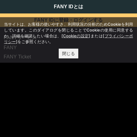
FANY IDとは
FANY IDに登録・ログインする
当サイトは、お客様の使いやすさ、利用状況の分析のためCookieを利用
しています。このダイアログを閉じることでCookieの使用に同意する
か、詳細を確認したい場合は、
[Cookieの設定]
または
[プライバシーポ
FANYサービス
リシー]
をご参照ください。
FANY
閉じる
FANY Ticket
FANY Online Ticket
FANY Channel
FANY Crowdfunding
FANY Mall
FANY Commu
法務・規約
プライバシーポリシー