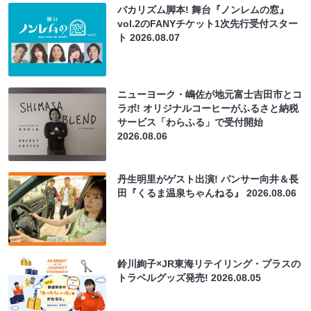
バカリズム脚本! 舞台『ノンレムの窓』
vol.2のFANYチケット1次先行受付スター
ト
2026.08.07
ニューヨーク・嶋佐が地元富士吉田市とコ
ラボ! オリジナルコーヒーがふるさと納税
サービス「わらふる」で受付開始
2026.08.06
丹生明里がゲスト出演! パンサー向井＆長
田『くるま温泉ちゃんねる』
2026.08.06
鈴川絢子×JR東海リテイリング・プラスの
トラベルグッズ発売!
2026.08.05