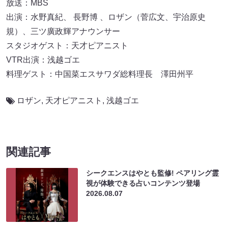
放送：MBS
出演：水野真紀、 長野博 、ロザン（菅広文、宇治原史
規）、三ツ廣政輝アナウンサー
スタジオゲスト：天才ピアニスト
VTR出演：浅越ゴエ
料理ゲスト：中国菜エスサワダ総料理長 澤田州平
ロザン
,
天才ピアニスト
,
浅越ゴエ
関連記事
シークエンスはやとも監修! ペアリング霊
視が体験できる占いコンテンツ登場
2026.08.07