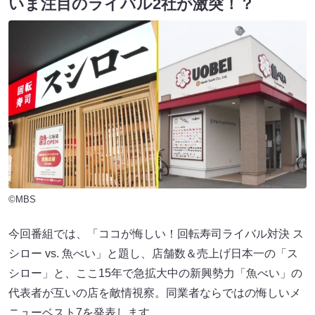
いま注目のライバル2社が激突！？
©MBS
今回番組では、「ココが悔しい！回転寿司ライバル対決 ス
シロー vs. 魚べい」と題し、店舗数＆売上げ日本一の「ス
シロー」と、ここ15年で急拡大中の新興勢力「魚べい」の
代表者が互いの店を敵情視察。同業者ならではの悔しいメ
ニューベスト7を発表します。