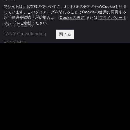
当サイトは、お客様の使いやすさ、利用状況の分析のためCookieを利用
FANY Ticket
しています。このダイアログを閉じることでCookieの使用に同意する
FANY Online Ticket
か、詳細を確認したい場合は、
[Cookieの設定]
または
[プライバシーポ
リシー]
をご参照ください。
FANY Channel
FANY Crowdfunding
閉じる
FANY Mall
FANY Commu
法務・規約
プライバシーポリシー
反社会的勢力排除宣言
会社情報
吉本興業株式会社
お問い合わせ