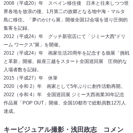
2008（平成20）年 スペイン移住後 日本と往来しつつ世
界各地を放浪の後、1月第二の故郷となる地中海・マルタ
島に移住。「夢のかけら展」開催全国12会場を巡り圧倒的
集客を記録。
2012（平成24）年 グッチ新宿店にて「ジミー大西“ドリ
ーム ワークス”展」を開催。
2012（平成24）年 画家生活20周年を記念する個展「挑戦
と革新」開催。銀座三越をスタート全国巡回展 圧倒的な
入場者数を記録。
2015（平成27）年 休筆
2020（令和 2）年 画家として5年ぶりに創作活動再開。
2022（令和 4）年 全国巡回展 ジミー大西画業30年記念
作品展「POP OUT」開催、全国10都市で総動員数12万人
達成。
キービジュアル撮影・浅田政志 コメン