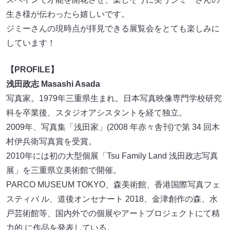
生き様が伝わったら嬉しいです。
ジミーさんの現時点が拝見できる展覧会をとても楽しみに
しています！
【PROFILE】
浅田政志 Masashi Asada
写真家。1979年三重県生まれ。日本写真映像専門学校研究
科を卒業後、スタジオアシスタントを経て独立。
2009年、写真集「浅田家」(2008 年赤々舎刊)で第 34 回木
村伊兵衛写真賞を受賞。
2010年には初の大型個展「Tsu Family Land 浅田政志写真
展」を三重県立美術館で開催。
PARCO MUSEUM TOKYO、森美術館、香港国際写真フェ
スティバ ル、道後オンセナート 2018、金津創作の森、水
戸芸術館等、国内外での個展やアートプロジェクトにて精
力的 に作品を発表している。