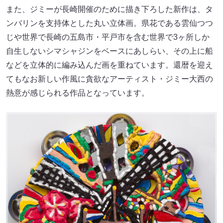
また、ジミーが長崎開催のために描き下ろした新作は、タ
ンバリンを支持体とした丸い立体画。県花である雲仙つつ
じや世界で長崎の五島市・平戸市を含む世界で3ヶ所しか
自生しないシマシャジンをベースにあしらい、その上に船
などを立体的に編み込んだ画を重ねています。還暦を迎え
てもなお新しい作風に貪欲なアーティスト・ジミー大西の
熱意が感じられる作品となっています。