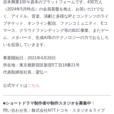
吉本興業100％資本のプラットフォームです。430万人
（2024年5月時点）の会員基盤を抱え、お笑いだけでな
く、アイドル、音楽、演劇と多様なIPとコンテンツのライ
ブチケット、オンライン配信、ファンコミュニティ、Eコ
マース、クラウドファンディング等のB2C事業、またゲー
ム、メタバース、生成AI等のテクノロジーの力でおもしろ
いを拡張していきます。
事業開始日：2021年4月26日
所在地：東京都新宿区新宿5丁目18番21号
代表取締役社長：梁弘一
公式サイトは
こちら
■
ショートドラマ制作者や制作スタジオを募集中
！
問い合わせ先：株式会社NTTドコモ・スタジオ＆ライブ