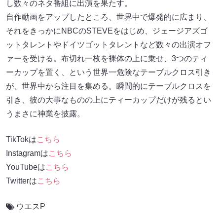
し数々のネタ番組に出演を果たす。
自作動画をアップしたところ、世界中で爆発的に広まり、
それをきっかにNBCのSTEVEをはじめ、ジェージアズゴ
ットタレントやドイツゴットタレントなど数々の出演オフ
ァーを受ける。布切れ一枚を裸体の上に乗せ、3つのティ
ーカップを置く、という世界一危険なテーブルクロス引き
が、世界中から注目を集める。瞬間的にテーブルクロスを
引き、彼の大事なものの上にティーカップだけが残るとい
うまさに神業を披露。
TikTokは
こちら
Instagramは
こちら
YouTubeは
こちら
Twitterは
こちら
ウエスP