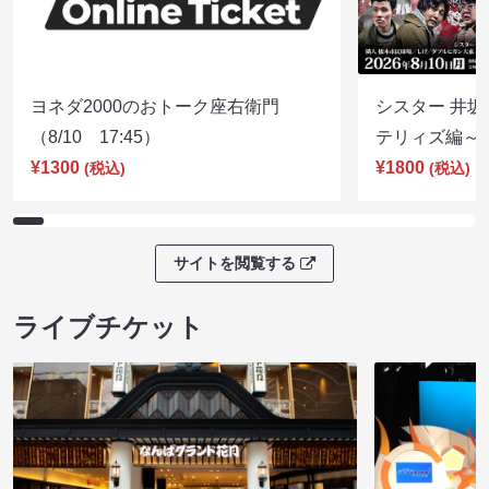
ヨネダ2000のおトーク座右衛門
シスター 井坂
（8/10 17:45）
テリィズ編～（8
¥1300
¥1800
(税込)
(税込)
サイトを閲覧する
ライブチケット