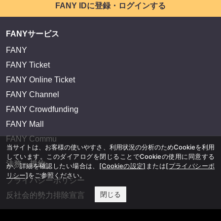
FANY IDに登録・ログインする
FANYサービス
FANY
FANY Ticket
FANY Online Ticket
FANY Channel
FANY Crowdfunding
FANY Mall
FANY Commu
当サイトは、お客様の使いやすさ、利用状況の分析のためCookieを利用
しています。このダイアログを閉じることでCookieの使用に同意する
法務・規約
か、詳細を確認したい場合は、
[Cookieの設定]
または
[プライバシーポ
リシー]
をご参照ください。
プライバシーポリシー
閉じる
反社会的勢力排除宣言
会社情報