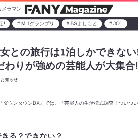
カメラマン
定!
# M-1グランプリ
# BSよしもと
# JO1
女との旅行は1泊しかできない
だわりが強めの芸能人が大集合
お知らせ
からの『ダウンタウンDX』では、「芸能人の生活様式調査！ついつ
できる？できない？