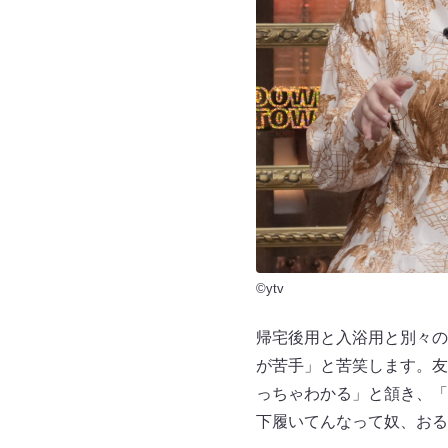
©ytv
帰宅後用と入浴用と別々の
が苦手」と苦笑します。友
っちゃわかる」と頷き、「
下履いてんなって奴、おる