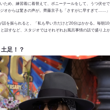
いため、練習着に着替えて、ポニーテールをして、うつ伏せで寝
ジオからは驚きの声が。齊藤京子も「さすがに早すぎて……」
が話を振られると、「私も早い方だけど20分はかかる。毎朝10
」と話すなど、スタジオではそれぞれお風呂事情の話で盛り上
も土足！？