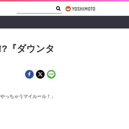
Search Form
Search
!?『ダウンタ
!
いやっちゃうマイルール！」