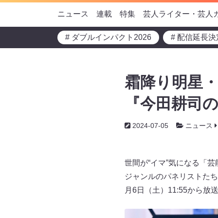
ニュース
連載
特集
芸人ライター・芸人
# ダブルインパクト2026
# 配信延長決
霜降り明星・
『今田耕司の
2024-07-05
ニュース
世間が“イマ”気になる「
ジャンルのパネリストたち
月6日（土）11:55から