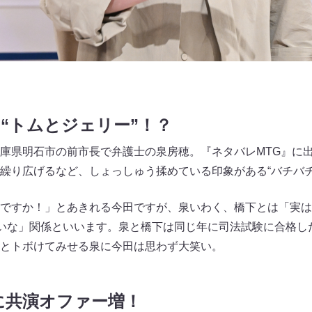
“トムとジェリー”！？
庫県明石市の前市長で弁護士の泉房穂。『ネタバレMTG』に
繰り広げるなど、しょっしゅう揉めている印象がある“バチバチ
ですか！」とあきれる今田ですが、泉いわく、橋下とは「実は
たいな」関係といいます。泉と橋下は同じ年に司法試験に合格した
とトボけてみせる泉に今田は思わず大笑い。
に共演オファー増！