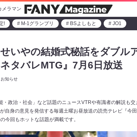
カメラマン
定!
# M-1グランプリ
# BSよしもと
# JO1
せいやの結婚式秘話をダブルア
ネタバレMTG』7月6日放送
お知らせ
芸能・政治・社会」など話題のニュースVTRや有識者の解説も
が自身の意見を発信する毎週土曜お昼放送の読売テレビ『今田
放送の今回もホットな話題が満載です。