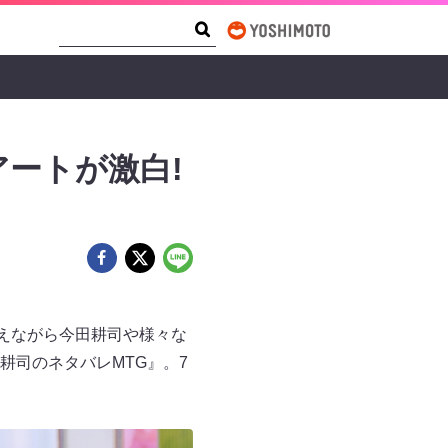
Search Form
Search
ートが激白!
交えながら今田耕司や様々な
耕司のネタバレMTG』。7