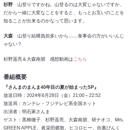
杉野
山登りですかね。山登るのは大変じゃないですか、
だから一緒に大変なことをすると、もっとお互いのことを
知ることが出来るのかなって思います。
大森
山登り結構負担多いから……食事会の方がいいんじ
ゃない？
杉野遥亮＆大森南朋 感想動画は
こちら
番組概要
『さんまのまんま40年目の夏が始まったSP』
放送日時：2024年6月28日（金）21:00～22:52
放送局：カンテレ・フジテレビ系全国ネット
出演者：明石家さんま
ゲスト：黒柳徹子、杉野遥亮、大森南朋、研ナオコ、Mrs.
GREEN APPLE、眞栄田郷敦、ヒコロヒー、街裏ぴんく