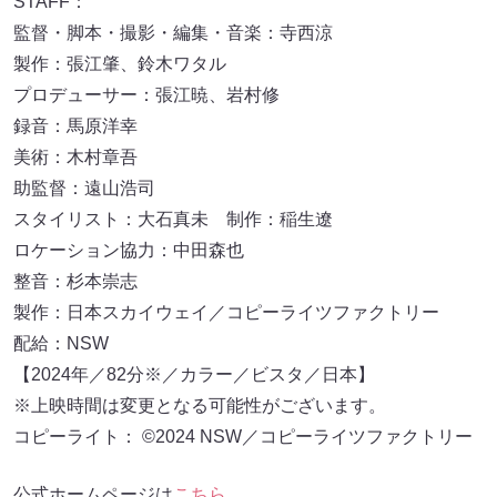
STAFF：
監督・脚本・撮影・編集・音楽：寺西涼
製作：張江肇、鈴木ワタル
プロデューサー：張江暁、岩村修
録音：馬原洋幸
美術：木村章吾
助監督：遠山浩司
スタイリスト：大石真未 制作：稲生遼
ロケーション協力：中田森也
整音：杉本崇志
製作：日本スカイウェイ／コピーライツファクトリー
配給：NSW
【2024年／82分※／カラー／ビスタ／日本】
※上映時間は変更となる可能性がございます。
コピーライト： ©2024 NSW／コピーライツファクトリー
公式ホームページは
こちら