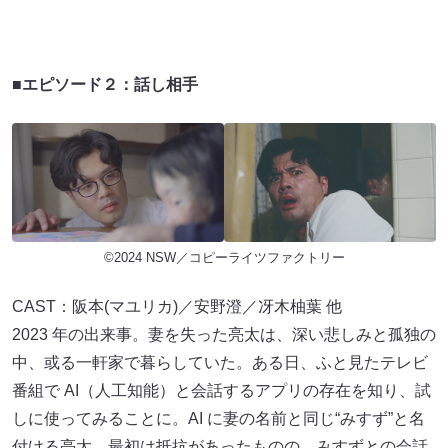
■エピソード２：話し相手
©2024 NSW／コピーライツファクトリー
CAST：阪本(マユリカ)／安野澄／冴木柚葉 他
2023 年の出来事。妻を失った亮太は、深い悲しみと孤独の
中、或る一軒家で暮らしていた。ある日、ふと見たテレビ
番組で AI（人工知能）と会話するアプリの存在を知り、試
しに使ってみることに。AI に妻の名前と同じ“みすず”と名
付ける亮太。最初は抵抗があったものの、みすずとの会話