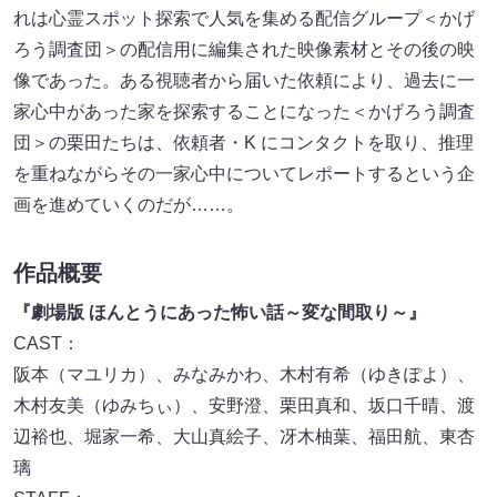
れは心霊スポット探索で人気を集める配信グループ＜かげ
ろう調査団＞の配信用に編集された映像素材とその後の映
像であった。ある視聴者から届いた依頼により、過去に一
家心中があった家を探索することになった＜かげろう調査
団＞の栗田たちは、依頼者・K にコンタクトを取り、推理
を重ねながらその一家心中についてレポートするという企
画を進めていくのだが……。
作品概要
『劇場版 ほんとうにあった怖い話～変な間取り～』
CAST：
阪本（マユリカ）、みなみかわ、木村有希（ゆきぽよ）、
木村友美（ゆみちぃ）、安野澄、栗田真和、坂口千晴、渡
辺裕也、堀家一希、大山真絵子、冴木柚葉、福田航、東杏
璃