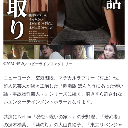
©2024 NSW／コピーライツファクトリー
ニューヨーク、空気階段、マヂカルラブリー（村上）他、
超人気芸人が続々主演した『劇場版 ほんとうにあった怖い
話～事故物件芸人～』シリーズに続く、瞬きすら許されな
いエンターテインメントホラーとなります。
共演に Netflix『呪怨～呪いの家～』の安野澄、『若武者』
の冴木柚葉、『莉の対』の大山真絵子、『東京リベンジャ