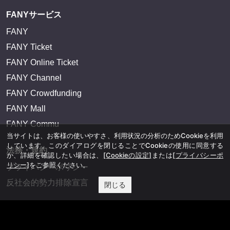
FANYサービス
FANY
FANY Ticket
FANY Online Ticket
FANY Channel
FANY Crowdfunding
FANY Mall
FANY Commu
当サイトは、お客様の使いやすさ、利用状況の分析のためCookieを利用
しています。このダイアログを閉じることでCookieの使用に同意する
法務・規約
か、詳細を確認したい場合は、
[Cookieの設定]
または
[プライバシーポ
リシー]
をご参照ください。
プライバシーポリシー
反社会的勢力排除宣言
閉じる
会社情報
吉本興業株式会社