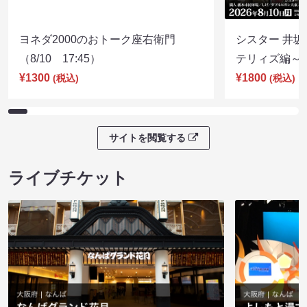
ヨネダ2000のおトーク座右衛門
シスター 井坂
（8/10 17:45）
テリィズ編～（8
¥1300
¥1800
(税込)
(税込)
サイトを閲覧する
ライブチケット