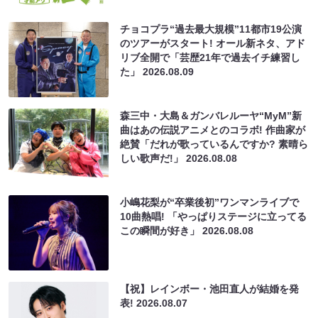
チョコプラ“過去最大規模”11都市19公演
のツアーがスタート! オール新ネタ、アド
リブ全開で「芸歴21年で過去イチ練習し
た」
2026.08.09
森三中・大島＆ガンバレルーヤ“MyM”新
曲はあの伝説アニメとのコラボ! 作曲家が
絶賛「だれが歌っているんですか? 素晴ら
しい歌声だ!」
2026.08.08
小嶋花梨が“卒業後初”ワンマンライブで
10曲熱唱! 「やっぱりステージに立ってる
この瞬間が好き」
2026.08.08
【祝】レインボー・池田直人が結婚を発
表!
2026.08.07