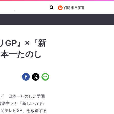
Search Form
Search
GP』×『新
日本一たのし
テレビ 日本一たのしい学園
0放送中＞と『新しいカギ』
時間テレビSP」を放送する