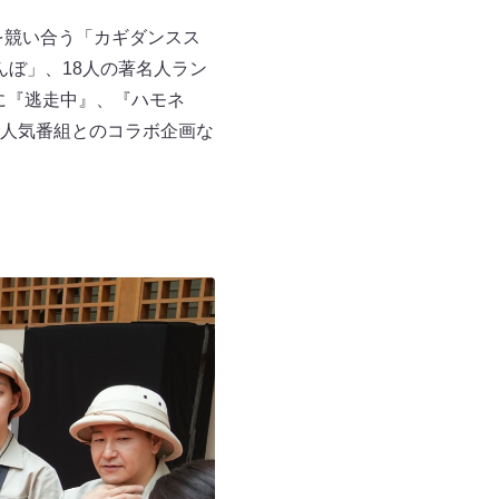
を競い合う「カギダンスス
んぼ」、18人の著名人ラン
らに『逃走中』、『ハモネ
ビの人気番組とのコラボ企画な