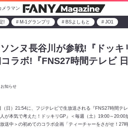
カメラマン
定!
# M-1グランプリ
# BSよしもと
# JO1
ソンヌ長谷川が参戦!『ドッキリ
コラボ!『FNS27時間テレビ 
』
お知らせ
21日（日）21:54に、フジテレビで生放送される『FNS27時間
が本気で考えた！ドッキリGP』＜毎週（土）19:00～20:0
1:00放送中＞の初めてのコラボ企画「ティーチャーをさがせ！27