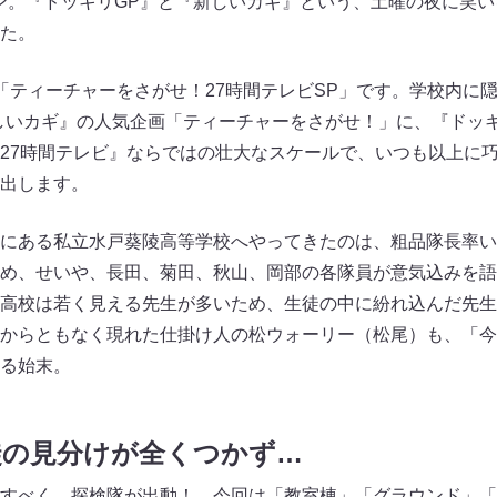
ン。『ドッキリGP』と『新しいカギ』という、土曜の夜に笑い
た。
「ティーチャーをさがせ！27時間テレビSP」です。学校内に隠
しいカギ』の人気企画「ティーチャーをさがせ！」に、『ドッ
27時間テレビ』ならではの壮大なスケールで、いつも以上に
出します。
にある私立水戸葵陵高等学校へやってきたのは、粗品隊長率い
め、せいや、長田、菊田、秋山、岡部の各隊員が意気込みを語
高校は若く見える先生が多いため、生徒の中に紛れ込んだ先生
からともなく現れた仕掛け人の松ウォーリー（松尾）も、「今
る始末。
徒の見分けが全くつかず…
すべく、探検隊が出動！ 今回は「教室棟」「グラウンド」「