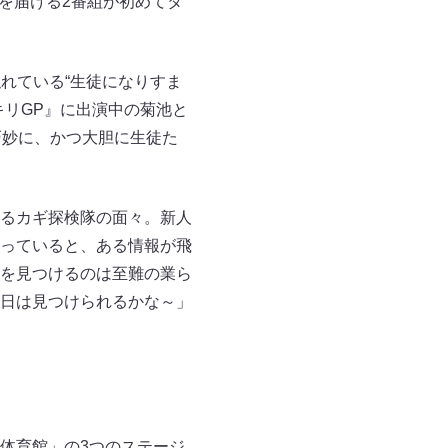
を届ける2番組が初めてタ
れている“生徒になりすま
キリGP』に出演中の菊池と
巧妙に、かつ大胆に生徒た
るカギ探検隊の面々。新人
っていると、ある情報が飛
を見つけるのは至難の業ら
日は見つけられるかな～」
体育館」の3つのステージ