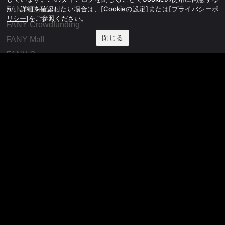
か、詳細を確認したい場合は、
[Cookieの設定]
または
[プライバシーポ
FANY Channel
リシー]
をご参照ください。
FANY Crowdfunding
閉じる
FANY Mall
FANY Commu
法務・規約
プライバシーポリシー
反社会的勢力排除宣言
会社情報
吉本興業株式会社
お問い合わせ
その他
よしもとニュースセンターアーカイブ