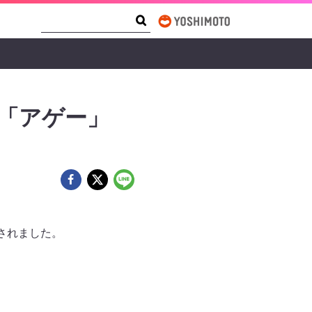
Search Form
Search
!「アゲー」
売されました。