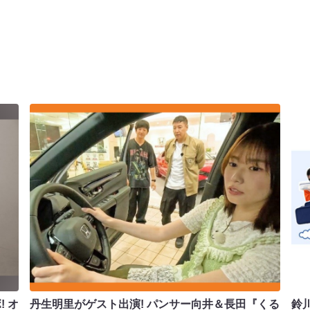
 オ
丹生明里がゲスト出演! パンサー向井＆長田『くる
鈴