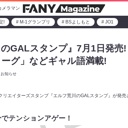
カメラマン
定!
# M-1グランプリ
# BSよしもと
# JO1
のGALスタンプ』7月1日発売
ーグ」などギャル語満載!
お知らせ
INEクリエイターズスタンプ『エルフ荒川のGALスタンプ』が発
分でテンションアゲー！