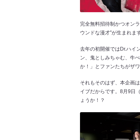
完全無料招待制かつオンラ
ウンドな漫才”が生まれま
去年の初開催ではDr.ハ
ン、鬼としみちゃむ、牛ぺ
か！」とファンたちがザワ
それもそのはず、本企画は
イブだからです。8月9日（
ょうか！？