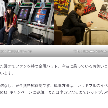
ida / Red Bull サンパチ
写真：Kazuma Yoshida 
た漫才でファンを持つ金属バット、今波に乗っているお笑いコ
います。
なし、完全無料招待制です。観覧方法は、レッドブルのイベントカー
ullsugga）キャンペーンに参加、または串カツだるまでレッド