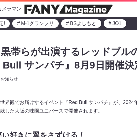
カメラマン
定!
# M-1グランプリ
# BSよしもと
# JO1
、黒帯らが出演するレッドブル
 Bull サンパチ』8月9日開催決
お知らせ
界観でお届けするイベント『Red Bull サンパチ』が、202
残した大阪の味園ユニバースで開催されます。
笑い好きに翼をさずける！