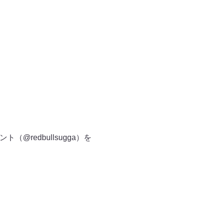
ト（@redbullsugga）を