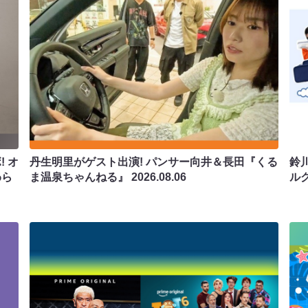
 オ
丹生明里がゲスト出演! パンサー向井＆長田『くる
鈴
わら
ま温泉ちゃんねる』
2026.08.06
ル