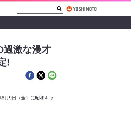
Search Form
Search
の過激な漫才
定!
4年8月9日（金）に昭和キャ