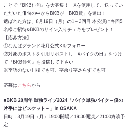
ことで『BKB俳句』を大募集！ Xを使用して、送ってい
ただいた俳句の中からBKBが「BKB賞」を選出！
選ばれた方は、8⽉19⽇（⽉）の1～3回目 本公演に各回5
名様ご招待&BKBのサイン入りチェキをプレゼント！
【応募方法】
①なんばグランド花⽉公式Xをフォロー
②対象のポストを引用リポストし「#バイクの⽇」をつけ
て『BKB俳句』を投稿して下さい
※季語のない川柳でも可、字余り字足らずでも可
応募は
こちら
から
■BKB 20周年 単独ライブ2024「バイク単独バイク～僕の
片手にはビスケット～」in OSAKA
⽇時：8⽉19⽇（⽉）19:00開場／19:30開演／21:00終演予
定