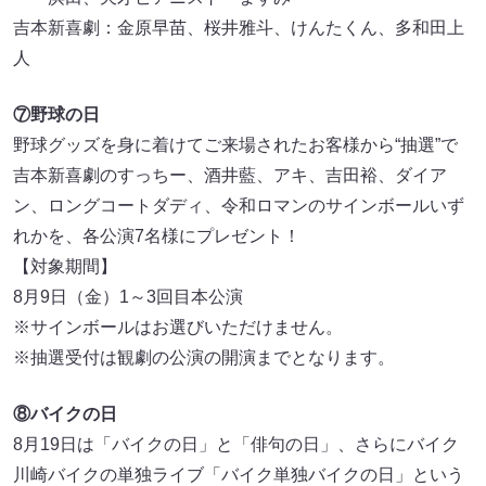
吉本新喜劇：金原早苗、桜井雅斗、けんたくん、多和田上
人
⑦野球の日
野球グッズを身に着けてご来場されたお客様から“抽選”で
吉本新喜劇のすっちー、酒井藍、アキ、吉田裕、ダイア
ン、ロングコートダディ、令和ロマンのサインボールいず
れかを、各公演7名様にプレゼント！
【対象期間】
8⽉9⽇（金）1～3回目本公演
※サインボールはお選びいただけません。
※抽選受付は観劇の公演の開演までとなります。
⑧バイクの日
8⽉19⽇は「バイクの⽇」と「俳句の⽇」、さらにバイク
川崎バイクの単独ライブ「バイク単独バイクの⽇」という