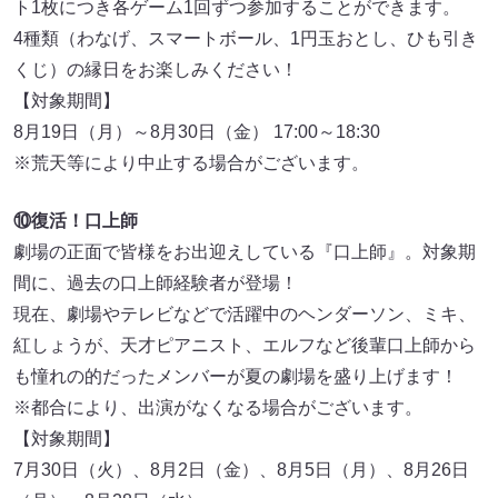
ト1枚につき各ゲーム1回ずつ参加することができます。
4種類（わなげ、スマートボール、1円玉おとし、ひも引き
くじ）の縁⽇をお楽しみください！
【対象期間】
8⽉19⽇（⽉）～8⽉30⽇（金） 17:00～18:30
※荒天等により中止する場合がございます。
⑩復活！口上師
劇場の正面で皆様をお出迎えしている『口上師』。対象期
間に、過去の口上師経験者が登場！
現在、劇場やテレビなどで活躍中のヘンダーソン、ミキ、
紅しょうが、天才ピアニスト、エルフなど後輩口上師から
も憧れの的だったメンバーが夏の劇場を盛り上げます！
※都合により、出演がなくなる場合がございます。
【対象期間】
7⽉30⽇（火）、8⽉2⽇（金）、8⽉5⽇（⽉）、8⽉26⽇