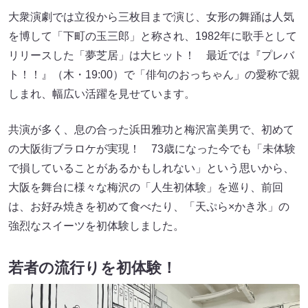
大衆演劇では立役から三枚目まで演じ、女形の舞踊は人気
を博して「下町の玉三郎」と称され、1982年に歌手として
リリースした「夢芝居」は大ヒット！ 最近では『プレバ
ト！！』（木・19:00）で「俳句のおっちゃん」の愛称で親
しまれ、幅広い活躍を見せています。
共演が多く、息の合った浜田雅功と梅沢富美男で、初めて
の大阪街ブラロケが実現！ 73歳になった今でも「未体験
で損していることがあるかもしれない」という思いから、
大阪を舞台に様々な梅沢の「人生初体験」を巡り、前回
は、お好み焼きを初めて食べたり、「天ぷら×かき氷」の
強烈なスイーツを初体験しました。
若者の流行りを初体験！