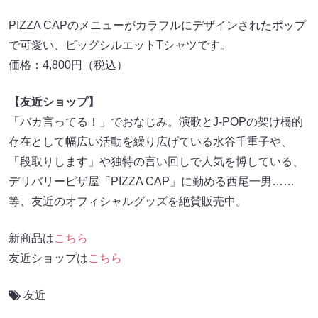
PIZZA CAPのメニューがカラフルにデザインされたポップ
で可愛い、ビッグシルエットTシャツです。
価格：4,800円（税込）
【友近ショップ】
「バカ言ってる！」でおなじみ。演歌とJ-POPの架け橋的
存在として幅広い活動を繰り広げている水谷千重子や、
「段取りします」や独特の言い回しで人気を博している、
デリバリーピザ屋「PIZZA CAP」に勤める西尾一男……
等、友近のオフィシャルグッズを絶賛販売中。
新商品は
こちら
友近ショップは
こちら
友近