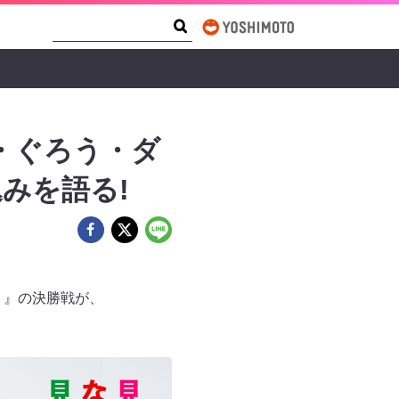
Search Form
Search
・ぐろう・ダ
みを語る!
プリ』の決勝戦が、