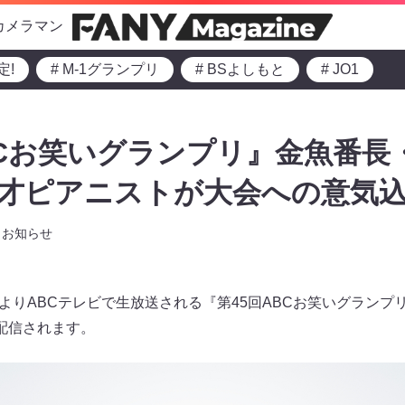
カメラマン
定!
# M-1グランプリ
# BSよしもと
# JO1
BCお笑いグランプリ』金魚番長
・天才ピアニストが大会への意気込
お知らせ
:55よりABCテレビで生放送される『第45回ABCお笑いグラン
生配信されます。