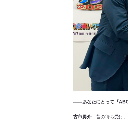
――あなたにとって『AB
古市勇介
昔の待ち受け。