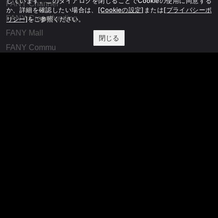
しています。このダイアログを閉じることでCookieの使用に同意する
FANY Channel
か、詳細を確認したい場合は、
[Cookieの設定]
または
[プライバシーポ
FANY Crowdfunding
リシー]
をご参照ください。
FANY Mall
閉じる
FANY Commu
法務・規約
プライバシーポリシー
反社会的勢力排除宣言
会社情報
吉本興業株式会社
お問い合わせ
その他
よしもとニュースセンターアーカイブ