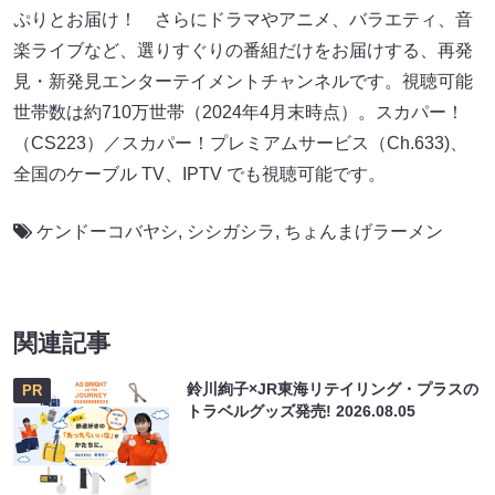
ぷりとお届け！ さらにドラマやアニメ、バラエティ、音
楽ライブなど、選りすぐりの番組だけをお届けする、再発
見・新発見エンターテイメントチャンネルです。視聴可能
世帯数は約710万世帯（2024年4月末時点）。スカパー！
（CS223）／スカパー！プレミアムサービス（Ch.633)、
全国のケーブル TV、IPTV でも視聴可能です。
ケンドーコバヤシ
,
シシガシラ
,
ちょんまげラーメン
関連記事
鈴川絢子×JR東海リテイリング・プラスの
PR
トラベルグッズ発売!
2026.08.05