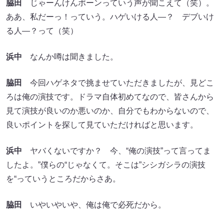
脇田
じゃーんけんポーンっていう声が聞こえて（笑）。
ああ、私だーっ！っていう。ハゲいける人―？ デブいけ
る人―？って（笑）
浜中
なんか噂は聞きました。
脇田
今回ハゲネタで挑ませていただきましたが、見どこ
ろは俺の演技です。ドラマ自体初めてなので、皆さんから
見て演技が良いのか悪いのか、自分でもわからないので、
良いポイントを探して見ていただければと思います。
浜中
ヤバくないですか？ 今、“俺の演技”って言ってま
したよ。”僕らの“じゃなくて。そこは”シシガシラの演技
を“っていうところだからさあ。
脇田
いやいやいや、俺は俺で必死だから。