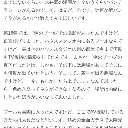
までにないくらい、永井豪の漫画か！？いうくらいパンチ
ラシーンがあるので、そこは見どころです。計何か所パン
チラがあるかぜひ数えてみてほしいです。
第16弾では、 “例のプール”での撮影があったんですけど、
正直びびりました。ハウススタジオ内にあるプールなんで
すけど、実はそのハウススタジオの別の部屋で今まで何度
もTV番組の撮影をしてたんです。まさか、”例のプール”の
真下だったとは。しかも、その下には劇場があってそこに
も何度か出ていたという。そこって、若手が出る劇場なん
ですけど、「今、もしかしたら上で……」なんて思った
ら、色めき立ってネタができなくなるので、場所は内緒に
しといたほうがいいなって思いました。
プールも実際に入ったんですけど、ここでAV撮影している
方たちは大変だなと思います。斜めの全面ガラスで太陽光
がめちゃくちゃ入るところなんで、とにかく直射日光が強