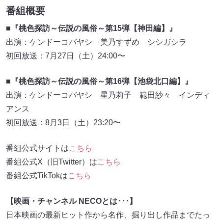
番組概要
■『桃色探訪～伝説の風俗～第15弾【神田編】』
出演：ケンドーコバヤシ 美乃すずめ シシガシラ
初回放送：7月27日（土）24:00〜
■『桃色探訪～伝説の風俗～第16弾【池袋北口編】』
出演：ケンドーコバヤシ 星乃莉子 範田紗々 インディ
アンス
初回放送：8月3日（土）23:20〜
番組公式サイトは
こちら
番組公式X（旧Twitter）は
こちら
番組公式TikTokは
こちら
【映画・チャンネル NECOとは･･･】
日本映画の最新ヒット作から名作、掘り出し作品までたっ