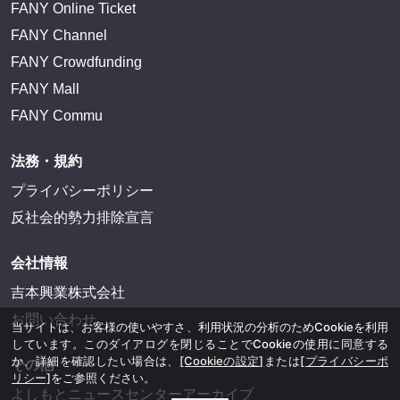
FANY Online Ticket
FANY Channel
FANY Crowdfunding
FANY Mall
FANY Commu
法務・規約
プライバシーポリシー
反社会的勢力排除宣言
会社情報
吉本興業株式会社
お問い合わせ
当サイトは、お客様の使いやすさ、利用状況の分析のためCookieを利用
しています。このダイアログを閉じることでCookieの使用に同意する
か、詳細を確認したい場合は、
[Cookieの設定]
または
[プライバシーポ
その他
リシー]
をご参照ください。
よしもとニュースセンターアーカイブ