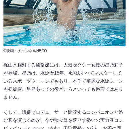
©映画・チャンネルNECO
梶山と相対する風俗嬢には、人気セクシー女優の星乃莉子
が登場。星乃は、水泳歴15年、4泳法すべてマスターして
いるスポーツウーマンでもあり、本作で華麗な水泳シーン
も初披露。星乃あっての役どころといっても過言ではあり
ません。
そして、販促プロデューサーと開花するコンパニオンと絡
む客を演じるのが、今や飛ぶ鳥を落とす勢いの実力派コン
ビ・インディアンス（きむ、田渕章裕）の2人。お茶の間