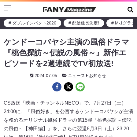
Menu
# ダブルインパクト2026
# 配信延長決定!
# M-1グラ
ケンドーコバヤシ主演の風俗ドラマ
『桃色探訪～伝説の風俗～』新作エ
ピソードを2週連続でTV初放送!
2024-07-05
ニュース
お知らせ
CS放送「映画・チャンネルNECO」で、7月27日（土）
24:00に、「風俗好き」を公言するケンドーコバヤシが主演
を務めるオリジナル風俗ドラマの第15弾『桃色探訪～伝説
の風俗～【神田編】』を、さらに翌週8月3日（土）23:20