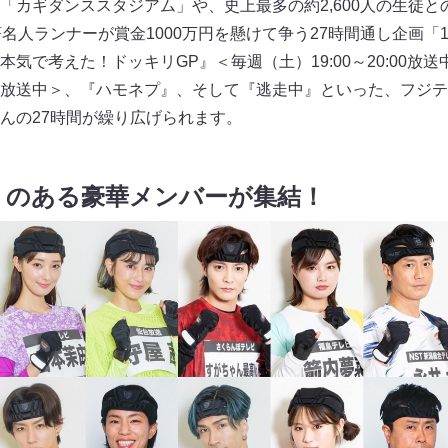
「カギダンススタジアム」や、史上最多の約2,600人の生徒
名人ランナーが賞金1000万円を懸けて争う27時間通し企画「1
気で考えた！ドッキリGP』＜毎週（土）19:00～20:00放
0:00放送中＞、『ハモネプ』、そして『逃走中』といった、フ
んの27時間が繰り広げられます。
かりのある豪華メンバーが集結！