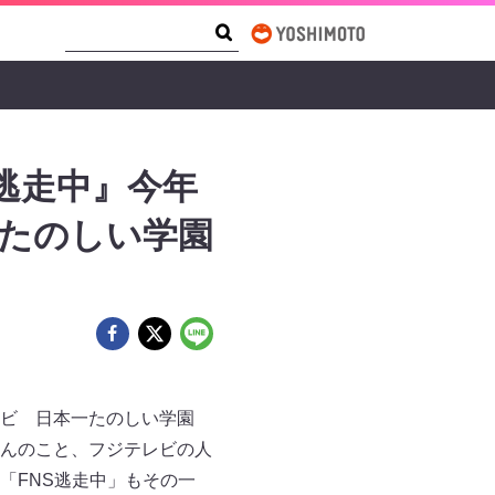
Search Form
Search
逃走中』今年
一たのしい学園
テレビ 日本一たのしい学園
んのこと、フジテレビの人
「FNS逃走中」もその一