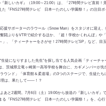
『新しいカギ』（19:00～21:00）は、「27時間テレビ直前
えた『FNS27時間テレビ 日本一たのしい学園祭！』の注目
応援サポーターのラウール（Snow Man）をスタジオに迎え
奮闘ぶりをVTRで紹介するほか、「超！学校かくれんぼ」や「
す子～」、「ティーチャーをさがせ！27時間テレビSP」など、目
“生徒になりすました先生”を探し当てる人気企画「ティーチャ
は、茨城県立竜ヶ崎第一高等学校を舞台に、カギメンバーが先
ラウンド」「体育館＆柔道場」の3つのステージで、生徒たち
推理は、果たして――！？
あと2週間。7月6日（土）19:00から放送の『新しいカギ』
ら始まる『FNS27時間テレビ 日本一たのしい学園祭！』を、心