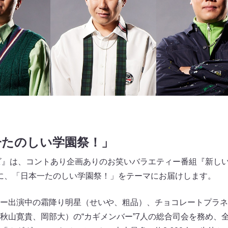
一たのしい学園祭！」
ビ』は、コントあり企画ありのお笑いバラエティー番組『新しいカ
ースに、「日本一たのしい学園祭！」をテーマにお届けします。
ー出演中の霜降り明星（せいや、粗品）、チョコレートプラネ
秋山寛貴、岡部大）の“カギメンバー”7人の総合司会を務め、