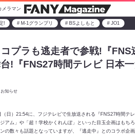
カメラマン
定!
# M-1グランプリ
# BSよしもと
# JO1
コプラも逃走者で参戦!『FNS
舞台!『FNS27時間テレビ 日本
お知らせ
21日（日）21:54に、フジテレビで生放送される『FNS27時間
ジアム」や「超！学校かくれんぼ」といった目玉企画はもちろ
ンの数々も話題となっていますが、『逃走中』とのコラボ企画