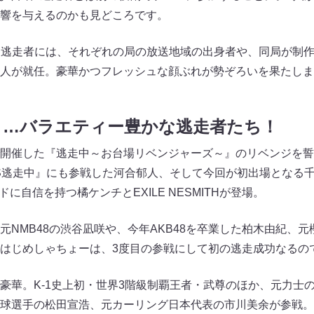
響を与えるのかも見どころです。
る逃走者には、それぞれの局の放送地域の出身者や、同局が制
人が就任。豪華かつフレッシュな顔ぶれが勢ぞろいを果たしま
ト…バラエティー豊かな逃走者たち！
開催した『逃走中～お台場リベンジャーズ～』のリベンジを誓
S逃走中』にも参戦した河合郁人、そして今回が初出場となる千賀健永
ドに自信を持つ橘ケンチとEXILE NESMITHが登場。
NMB48の渋谷凪咲や、今年AKB48を卒業した柏木由紀、元
はじめしゃちょーは、3度目の参戦にして初の逃走成功なるの
豪華。K-1史上初・世界3階級制覇王者・武尊のほか、元力士
球選手の松田宣浩、元カーリング日本代表の市川美余が参戦。