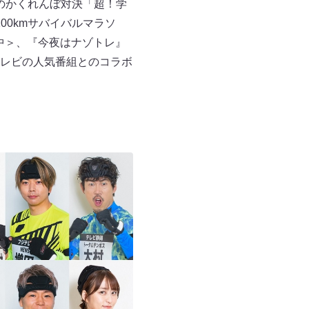
とのかくれんぼ対決「超！学
00kmサバイバルマラソ
送中＞、『今夜はナゾトレ』
ジテレビの人気番組とのコラボ