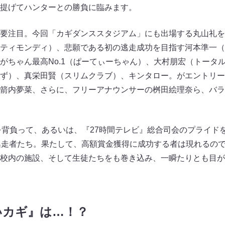
提げてハンターとの勝負に臨みます。
要注目。今回「カギダンススタジアム」にも出場する丸山礼を
ティモンディ）、悲願である初の逃走成功を目指す河本準一（
がちゃん最高No.1（ぱーてぃーちゃん）、大村朋宏（トータ
ず）、真栄田賢（スリムクラブ）、キンタロー。がエントリー
箭内夢菜、さらに、フリーアナウンサーの桝田絵理奈ら、バラ
待を背負って、あるいは、『27時間テレビ』総合司会のプライド
逃走者たち。果たして、高額賞金獲得に成功する者は現れるので
校内の施設、そして生徒たちをも巻き込み、一瞬たりとも目が
いカギ』は…！？