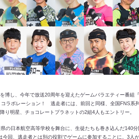
を博し、今年で放送20周年を迎えたゲームバラエティー番組
とコラボレーション！ 逃走者には、前回と同様、全国FNS系列
降り明星、チョコレートプラネットの2組4人もエントリー。
梨県の日本航空高等学校を舞台に、生徒たちも巻き込んだ140
は今回、逃走者とは別の役割でゲームに参加することに。3人