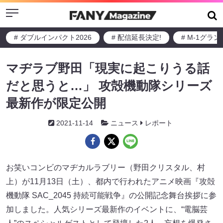
Menu
# ダブルインパクト2026
# 配信延長決定!
# M-1グラ
マヂラブ野田「現実に起こりうる話
だと思うと…」 攻殻機動隊シリーズ
最新作が限定公開
2021-11-14
ニュース
レポート
お笑いコンビのマヂカルラブリー（野田クリスタル、村
上）が11月13日（土）、都内で行われたアニメ映画『攻殻
機動隊 SAC_2045 持続可能戦争』の公開記念舞台挨拶に参
加しました。人気シリーズ最新作のイベントに、“電脳芸