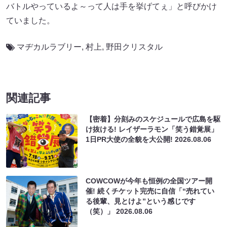
バトルやっているよ～って人は手を挙げてぇ」と呼びかけ
ていました。
マヂカルラブリー
,
村上
,
野田クリスタル
関連記事
【密着】分刻みのスケジュールで広島を駆
け抜ける! レイザーラモン「笑う錯覚展」
1日PR大使の全貌を大公開!
2026.08.06
COWCOWが今年も恒例の全国ツアー開
催! 続くチケット完売に自信「“売れてい
る後輩、見とけよ”という感じです
（笑）」
2026.08.06