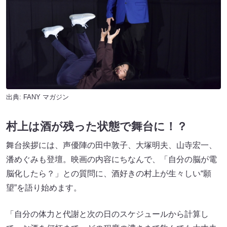
出典:
FANY マガジン
村上は酒が残った状態で舞台に！？
舞台挨拶には、声優陣の田中敦子、大塚明夫、山寺宏一、
潘めぐみも登壇。映画の内容にちなんで、「自分の脳が電
脳化したら？」との質問に、酒好きの村上が生々しい“願
望”を語り始めます。
「自分の体力と代謝と次の日のスケジュールから計算し