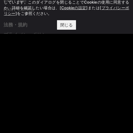
FANY Mall
しています。このダイアログを閉じることでCookieの使用に同意する
か、詳細を確認したい場合は、
[Cookieの設定]
または
[プライバシーポ
FANY Commu
リシー]
をご参照ください。
法務・規約
閉じる
プライバシーポリシー
反社会的勢力排除宣言
会社情報
吉本興業株式会社
お問い合わせ
その他
よしもとニュースセンターアーカイブ
©YOSHIMOTO KOGYO, All Rights Reserved.