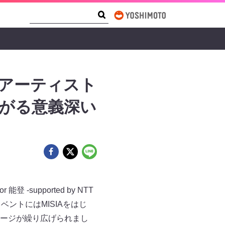
Search Form
Search
に豪華アーティスト
ながる意義深い
-supported by NTT
ベントにはMISIAをはじ
ージが繰り広げられまし