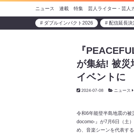
ニュース
連載
特集
芸人ライター・芸人
# ダブルインパクト2026
# 配信延長決
『PEACEFU
が集結! 被
イベントに
2024-07-08
ニュース
令和6年能登半島地震の被災地復興
docomo-』が7月6日
め、音楽シーンを代表する