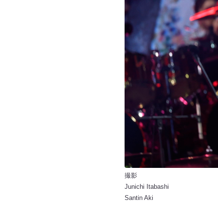
撮影
Junichi Itabashi
Santin Aki