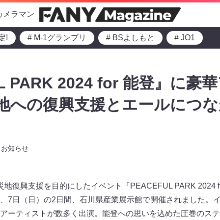
カメラマン
定!
# M-1グランプリ
# BSよしもと
# JO1
L PARK 2024 for 能登』
災地への復興支援とエールにつ
お知らせ
支援を目的にしたイベント『PEACEFUL PARK 2024 for 能登 
（土）、7日（日）の2日間、石川県産業展示館で開催されました。イ
アーティストが数多く出演。能登への思いを込めた圧巻のステ