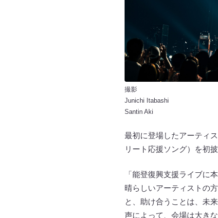
撮影
Junichi Itabashi
Santin Aki
最初に登場したアーティスト
リート応援ソング）を初披
「能登復興支援ライブに本
晴らしいアーティストの方
と、助け合うことは、未来
声によって、会場は大きな