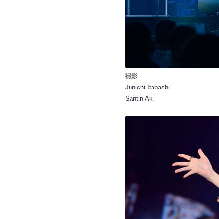
撮影
Junichi Itabashi
Santin Aki