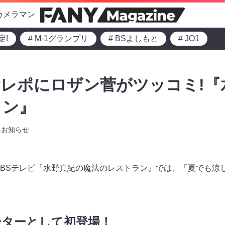
カメラマン
定!
# M-1グランプリ
# BSよしもと
# JO1
レポにロザン菅がツッコミ!『
ラン』
お知らせ
～のMBSテレビ『水野真紀の魔法のレストラン』では、「夏でも
ーターとして初登場！