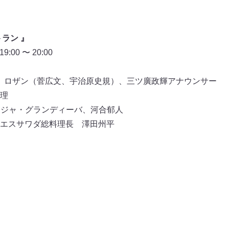
ラン 』
00 〜 20:00
 、ロザン（菅広文、宇治原史規）、三ツ廣政輝アナウンサー
理
ナジャ・グランディーバ、河合郁人
エスサワダ総料理長 澤田州平