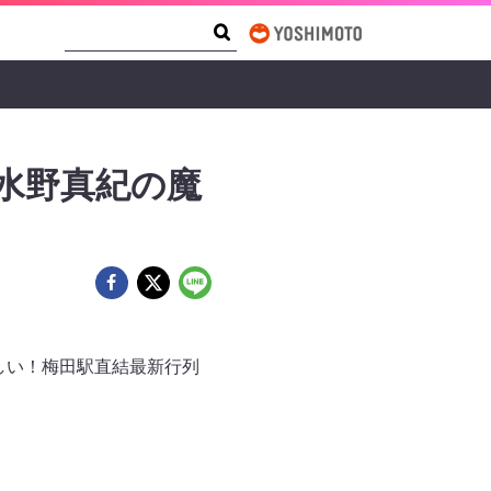
Search Form
Search
水野真紀の魔
涼しい！梅田駅直結最新行列