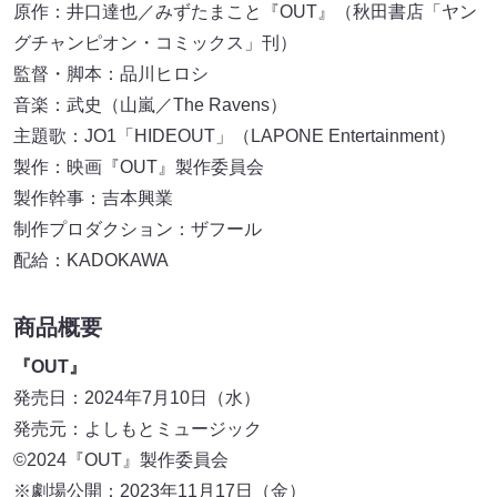
原作：井口達也／みずたまこと『OUT』（秋田書店「ヤン
グチャンピオン・コミックス」刊）
監督・脚本：品川ヒロシ
音楽：武史（山嵐／The Ravens）
主題歌：JO1「HIDEOUT」（LAPONE Entertainment）
製作：映画『OUT』製作委員会
製作幹事：吉本興業
制作プロダクション：ザフール
配給：KADOKAWA
商
品
概要
『OUT』
発売日：2024年7月10日（水）
発売元：よしもとミュージック
©2024『OUT』製作委員会
※劇場公開：2023年11月17日（金）