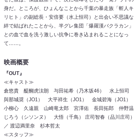
身だ。ところが、ひょんなことから千葉の暴走族「斬人キ
リヒト」の副総長・安倍要（水上恒司）と出会い不思議な
絆で結ばれたことから、半グレ集団「爆羅漢バクラカン」
との血で血を洗う激しい抗争に巻き込まれることになっ
て……。
映画概要
『OUT』
≪キャスト≫
倉悠貴 醍醐虎汰朗 与田祐希（乃木坂46） 水上恒司
與那城奨（JO1） 大平祥生（JO1） 金城碧海（JO1）
小柳心 久遠親 山崎竜太郎 宮澤佑 長田拓郎 仲野温
じろう（シソンヌ） 大悟（千鳥） 庄司智春（品川庄司）
／ 渡辺満里奈 杉本哲太
≪スタッフ≫