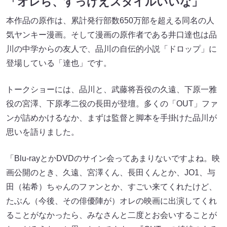
「オレら、すっげえスタイルいいな」
本作品の原作は、累計発行部数650万部を超える同名の人
気ヤンキー漫画。そして漫画の原作者である井口達也は品
川の中学からの友人で、品川の自伝的小説「ドロップ」に
登場している「達也」です。
トークショーには、品川と、武藤将吾役の久遠、下原一雅
役の宮澤、下原孝二役の長田が登壇。多くの「OUT」ファ
ンが詰めかけるなか、まずは監督と脚本を手掛けた品川が
思いを語りました。
「Blu-rayとかDVDのサイン会ってあまりないですよね。映
画公開のとき、久遠、宮澤くん、長田くんとか、JO1、与
田（祐希​​）ちゃんのファンとか、すごい来てくれたけど、
たぶん（今後、その俳優陣が）オレの映画に出演してくれ
ることがなかったら、みなさんと二度とお会いすることが