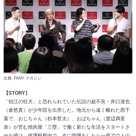
出典:
FANY マガジン
【STORY
】
「狛江の狂犬」と恐れられていた伝説の超不良・井口達也
（倉悠貴）が少年院を出所した。地元から遠く離れた西千
葉で、おじちゃん（杉本哲太）、おばちゃん（渡辺満里
奈）が営む焼肉屋「三塁」で働く新たな生活をスタートさ
せた彼は、保護観察中で、次に喧嘩をしたら一発アウトの