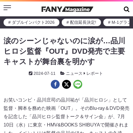
Menu
# ダブルインパクト2026
# 配信延長決定!
# M-1グラ
涙のシーンじゃないのに涙が…品川
ヒロシ監督『OUT』DVD発売で主要
キャストが舞台裏を明かす
2024-07-11
ニュース
レポート
お笑いコンビ・品川庄司の品川祐が「品川ヒロシ」として
監督・脚本を務めた映画「OUT」。そのBlu-ray＆DVD発売
を記念した「品川ヒロシ監督トーク＆サイン会」が、7月
10日（水）に東京・HMV&BOOKS SHIBUYA​​で開催されま