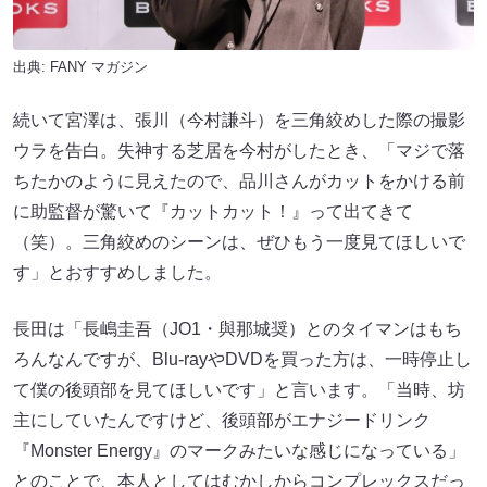
出典:
FANY マガジン
続いて宮澤は、張川​​（今村謙斗​​）を三角絞めした際の撮影
ウラを告白。失神する芝居を今村がしたとき、「マジで落
ちたかのように見えたので、品川さんがカットをかける前
に助監督が驚いて『カットカット！』って出てきて
（笑）。三角絞めのシーンは、ぜひもう一度見てほしいで
す」とおすすめしました。
長田は「長嶋圭吾（​​JO1・與那城奨）とのタイマンはもち
ろんなんですが、Blu-rayやDVDを買った方は、一時停止し
て僕の後頭部を見てほしいです」と言います。「当時、坊
主にしていたんですけど、後頭部がエナジードリンク
『Monster Energy』のマークみたいな感じになっている」
とのことで、本人としてはむかしからコンプレックスだっ