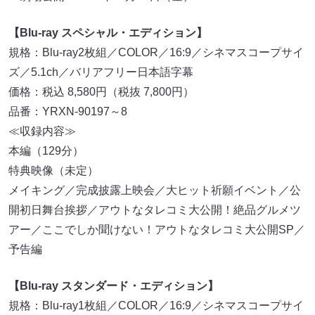
【Blu-ray スペシャル・エディション】
規格：Blu-ray2枚組／COLOR／16:9／シネマスコープサイ
ズ／5.1ch／バリアフリー日本語字幕
価格：税込 8,580円（税抜 7,800円）
品番：YRXN-90197～8
≪収録内容≫
本編（129分）
特典映像（未定）
メイキング／完成披露上映会／大ヒット祈願イベント／公
開初日舞台挨拶／アウトなタレコミ大公開！絶品グルメツ
アー／ここでしか聞けない！アウトなタレコミ大公開SP／
予告編
【Blu-ray スタンダード・エディション】
規格：Blu-ray1枚組／COLOR／16:9／シネマスコープサイ