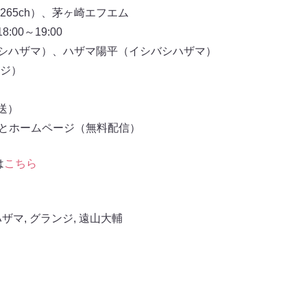
265ch）、茅ヶ崎エフエム
18:00～19:00
シバシハザマ）、ハザマ陽平（イシバシハザマ）
ジ）
放送）
もとホームページ（無料配信）
は
こちら
ハザマ
,
グランジ
,
遠山大輔