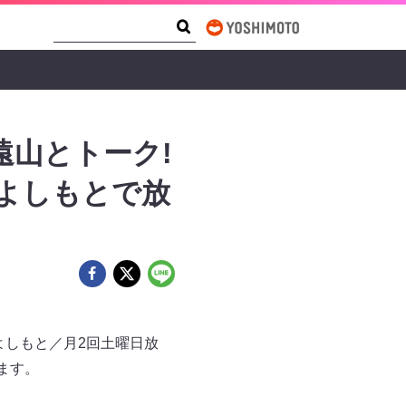
Search Form
Search
山とトーク!
Sよしもとで放
よしもと／月2回土曜日放
ます。