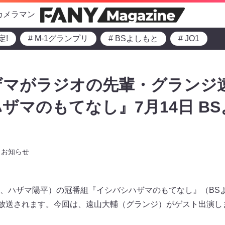
カメラマン
定!
# M-1グランプリ
# BSよしもと
# JO1
マがラジオの先輩・グランジ遠
ザマのもてなし』7月14日 B
お知らせ
、ハザマ陽平）の冠番組『イシバシハザマのもてなし』（BS
に放送されます。今回は、遠山大輔（グランジ）がゲスト出演し