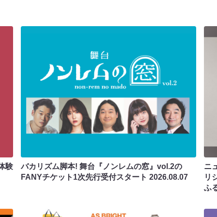
体験
バカリズム脚本! 舞台『ノンレムの窓』vol.2の
ニ
FANYチケット1次先行受付スタート
2026.08.07
リ
ふ