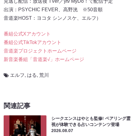
見逃し配信：放送後 TVer／ytv MyDo！で配信予定
出演：PSYCHIC FEVER、高野洸 ※50音順
音道楽HOST：ヨコタ シンノスケ、エルフ）
番組公式Xアカウント
番組公式TikTokアカウント
音道楽プロジェクトホームページ
新音楽番組「音道楽√」ホームページ
エルフ
,
はる
,
荒川
関連記事
シークエンスはやとも監修! ペアリング霊
視が体験できる占いコンテンツ登場
2026.08.07