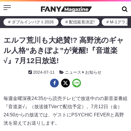
Menu
# ダブルインパクト2026
# 配信延長決定!
# M-1グラ
エルフ荒川も大絶賛!? 高野洸のギャ
ル人格“あきぽよ”が覚醒!『音道楽
√』7月12日放送!
2024-07-11
ニュース
お知らせ
毎週金曜深夜24:35から読売テレビで放送中のの新音楽番組
『音道楽√』（放送後TVerで配信予定）。7月12日（金）
24:50からの放送では、ゲストにPSYCHIC FEVERと高野
洸を迎えてお送りします。