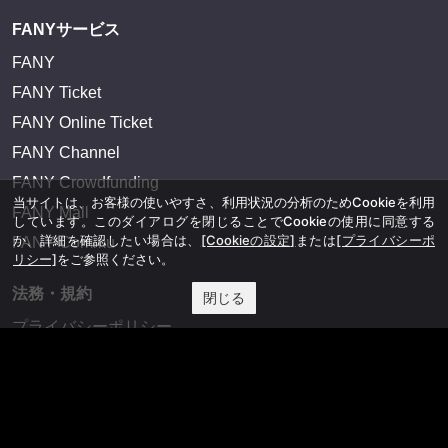
FANYサービス
FANY
FANY Ticket
FANY Online Ticket
FANY Channel
FANY Crowdfunding
当サイトは、お客様の使いやすさ、利用状況の分析のためCookieを利用
FANY Mall
しています。このダイアログを閉じることでCookieの使用に同意する
か、詳細を確認したい場合は、
[Cookieの設定]
または
[プライバシーポ
FANY Commu
リシー]
をご参照ください。
法務・規約
閉じる
プライバシーポリシー
反社会的勢力排除宣言
会社情報
吉本興業株式会社