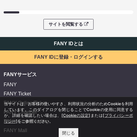
サイトを閲覧する
FANY IDとは
FANY IDに登録・ログインする
FANYサービス
FANY
FANY Ticket
FANY Online Ticket
当サイトは、お客様の使いやすさ、利用状況の分析のためCookieを利用
しています。このダイアログを閉じることでCookieの使用に同意する
FANY Channel
か、詳細を確認したい場合は、
[Cookieの設定]
または
[プライバシーポ
FANY Crowdfunding
リシー]
をご参照ください。
FANY Mall
閉じる