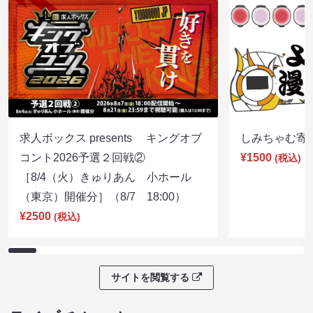
求人ボックス presents キングオブ
しみちゃむ寄席（
コント2026予選２回戦②
¥1500
(税込)
［8/4（火）きゅりあん 小ホール
（東京）開催分］（8/7 18:00）
¥2500
(税込)
サイトを閲覧する