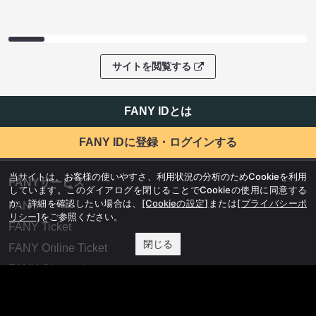
サイトを閲覧する
FANY IDとは
FANY IDに登録・ログインする
当サイトは、お客様の使いやすさ、利用状況の分析のためCookieを利用
FANYサービス
しています。このダイアログを閉じることでCookieの使用に同意する
か、詳細を確認したい場合は、
[Cookieの設定]
または
[プライバシーポ
FANY
リシー]
をご参照ください。
FANY Ticket
閉じる
FANY Online Ticket
FANY Channel
FANY Crowdfunding
FANY Mall