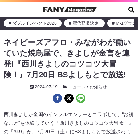
Menu
# ダブルインパクト2026
# 配信延長決定!
# M-1グラ
ネイビーズアフロ・みながわが働い
ていた焼鳥屋で、きよしが金言を連
発!『西川きよしのコツコツ大冒
険！』7月20日 BSよしもとで放送!
2024-07-19
ニュース
お知らせ
西川きよしが全国のインフルエンサーとコラボして、“お初
なこと”を体験していく『西川きよしのコツコツ大冒険！』
の「#49」が、7月20日（土）にBSよしもとで放送されま