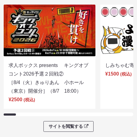
求人ボックス presents キングオブ
しみちゃむ寄席（
コント2026予選２回戦②
¥1500
(税込)
［8/4（火）きゅりあん 小ホール
（東京）開催分］（8/7 18:00）
¥2500
(税込)
サイトを閲覧する