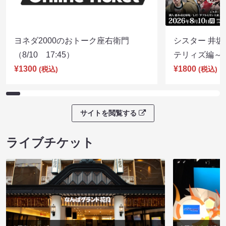
ヨネダ2000のおトーク座右衛門
シスター 井坂
（8/10 17:45）
テリィズ編～（8
¥1300
¥1800
(税込)
(税込)
サイトを閲覧する
ライブチケット