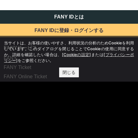
FANY IDとは
FANY IDに登録・ログインする
当サイトは、お客様の使いやすさ、利用状況の分析のためCookieを利用
FANYサービス
しています。このダイアログを閉じることでCookieの使用に同意する
か、詳細を確認したい場合は、
[Cookieの設定]
または
[プライバシーポ
FANY
リシー]
をご参照ください。
FANY Ticket
閉じる
FANY Online Ticket
FANY Channel
FANY Crowdfunding
FANY Mall
FANY Commu
法務・規約